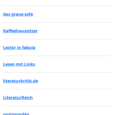
das graue sofa
Kaffeehaussitzer
Lector in fabula
Lesen mit Links
literaturkritik.de
LiteraturReich
postmondän