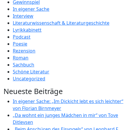
Gewinnspiel
In eigener Sache
Interview
Literaturwissenschaft & Literaturgeschichte
Lyrikkabinett
Podcast
Poesie
Rezension
Roman
Sachbuch
Schöne Literatur
Uncategorized
Neueste Beiträge
In eigener Sache: „Im Dickicht lebt es sich leichter“
von Florian Birnmeyer
„Da wohnt ein junges Mädchen in mir“ von Tove
Ditlevsen
„Beim Anschüren des Eisvogels“ von Leonhard F.