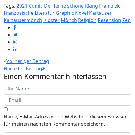
Tags:
2021
Comic
Der ferne schöne Klang
Frankreich
Französische Literatur
Graphic Novel
Kartäuser
Kartäusermönch
Kloster
Mönch
Religion
Rezension
Zep
Beitragsnavigation
Vorheriger Beitrag
Nächster Beitrag
Einen Kommentar hinterlassen
Name, E-Mail-Adresse und Website in diesem Browser
für meinen nächsten Kommentar speichern.