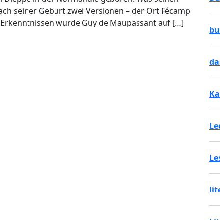
nach seiner Geburt zwei Versionen – der Ort Fécamp
 Erkenntnissen wurde Guy de Maupassant auf […]
bu
da
Ka
Le
Le
li