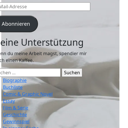
l-
resse
Abonnieren
eine Unterstützung
nn du meine Arbeit magst, spendier mir
ch einen Kaffee.
chen
ch:
Biographie
Buchliste
Comic & Graphic Novel
Essay
Film & Serie
Geschichte
Gewinnspiel