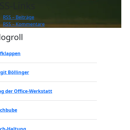
SS-Links
RSS – Beiträge
RSS – Kommentare
logroll
fklappen
rgit Böllinger
og der Office-Werkstatt
chbube
ch-Haltung