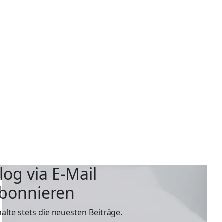
log via E-Mail
bonnieren
halte stets die neuesten Beiträge.