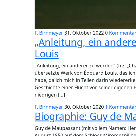
F. Birnmeyer
31. Oktober 2022
0 Kommenta
„Anleitung, ein ander
Louis
„Anleitung, ein anderer zu werden“ (frz. „C
übersetzte Werk von Édouard Louis, das ic
habe, da ich mich in Teilen darin wiedererk
Geschichte einer Flucht vor seiner eigenen 
niedrigen […]
F. Birnmeyer
30. Oktober 2020
1 Kommenta
Biographie: Guy de M
Guy de Maupassant (mit vollem Namen: Hen
August 1850 auf dem Schloss Miromesnil be