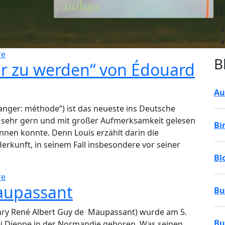
R
re
B
er zu werden“ von Édouard
Au
hanger: méthode“) ist das neueste ins Deutsche
h sehr gern und mit großer Aufmerksamkeit gelesen
Bi
ennen konnte. Denn Louis erzählt darin die
Herkunft, in seinem Fall insbesondere vor seiner
Bl
re
aupassant
Bu
ry René Albert Guy de Maupassant) wurde am 5.
Bu
i Dieppe in der Normandie geboren. Was seinen