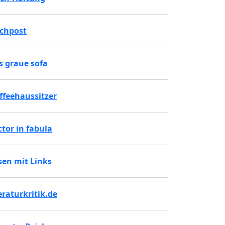
chpost
s graue sofa
ffeehaussitzer
ctor in fabula
sen mit Links
teraturkritik.de