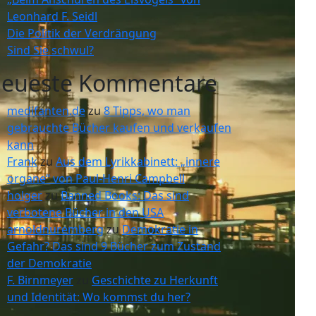
Leonhard F. Seidl
Die Politik der Verdrängung
Sind Sie schwul?
eueste Kommentare
medifanten.de
zu
8 Tipps, wo man
gebrauchte Bücher kaufen und verkaufen
kann
Frank
zu
Aus dem Lyrikkabinett: „innere
organe“ von Paul-Henri Campbell
holger
zu
Banned Books: Das sind
verbotene Bücher in den USA
arnoldnuremberg
zu
Demokratie in
Gefahr? Das sind 9 Bücher zum Zustand
der Demokratie
F. Birnmeyer
zu
Geschichte zu Herkunft
und Identität: Wo kommst du her?