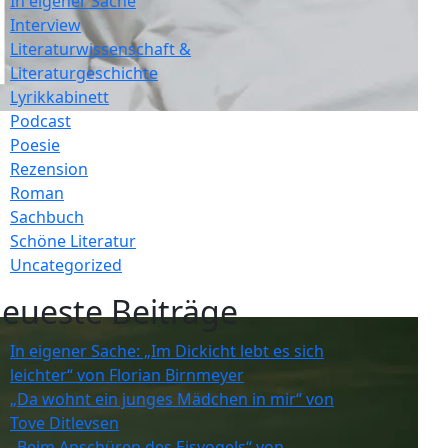
In eigener Sache
Interview
Literaturwissenschaft &
Literaturgeschichte
Lyrikkabinett
Podcast
Poesie
Rezension
Roman
Sachbuch
Schöne Literatur
Uncategorized
eueste Beiträge
In eigener Sache: „Im Dickicht lebt es sich
leichter“ von Florian Birnmeyer
„Da wohnt ein junges Mädchen in mir“ von
Tove Ditlevsen
„Beim Anschüren des Eisvogels“ von