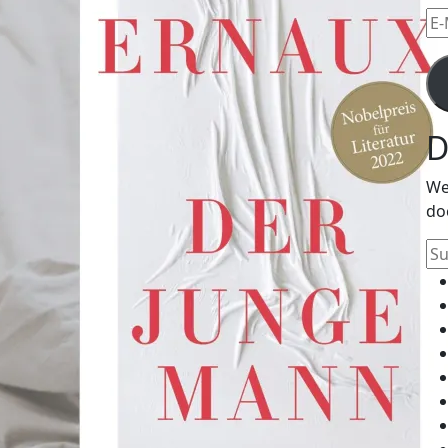
E-
Mai
Ad
D
We
do
Su
na