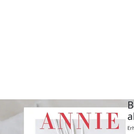
B
a
Er