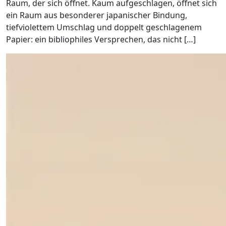
Raum, der sich öffnet. Kaum aufgeschlagen, öffnet sich
ein Raum aus besonderer japanischer Bindung,
tiefviolettem Umschlag und doppelt geschlagenem
Papier: ein bibliophiles Versprechen, das nicht […]