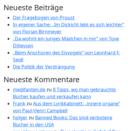
Neueste Beiträge
Der Fragebogen von Proust
In eigener Sache: „Im Dickicht lebt es sich leichter“
von Florian Birnmeyer
„Da wohnt ein junges Mädchen in mir“ von Tove
Ditlevsen
„Beim Anschüren des Eisvogels“ von Leonhard F.
Seidl
Die Politik der Verdrängung
Neueste Kommentare
medifanten.de
zu
8 Tipps, wo man gebrauchte
Bücher kaufen und verkaufen kann
Frank
zu
Aus dem Lyrikkabinett: „innere organe“
von Paul-Henri Campbell
holger
zu
Banned Books: Das sind verbotene
Bücher in den USA