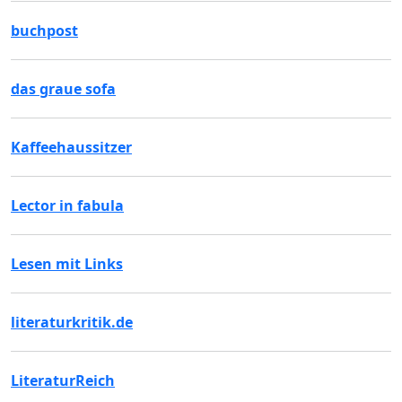
buchpost
das graue sofa
Kaffeehaussitzer
Lector in fabula
Lesen mit Links
literaturkritik.de
LiteraturReich