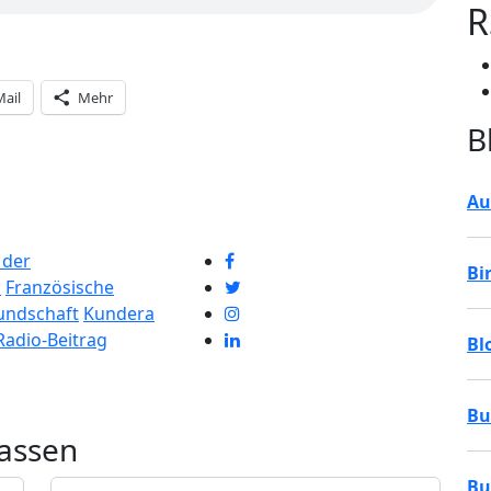
R
Mail
Mehr
B
Au
 der
Bi
h
Französische
undschaft
Kundera
Radio-Beitrag
Bl
Bu
assen
Bu