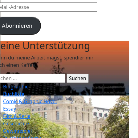
l-
resse
Abonnieren
eine Unterstützung
nn du meine Arbeit magst, spendier mir
ch einen Kaffee.
chen
ch:
Biographie
Buchliste
Comic & Graphic Novel
Essay
Film & Serie
Geschichte
Gewinnspiel