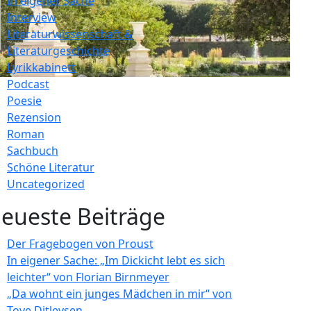
In eigener Sache
Interview
Literaturwissenschaft &
Literaturgeschichte
Lyrikkabinett
Podcast
Poesie
Rezension
Roman
Sachbuch
Schöne Literatur
Uncategorized
eueste Beiträge
Der Fragebogen von Proust
In eigener Sache: „Im Dickicht lebt es sich
leichter“ von Florian Birnmeyer
„Da wohnt ein junges Mädchen in mir“ von
Tove Ditlevsen