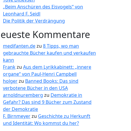
„Beim Anschüren des Eisvogels“ von
Leonhard F. Seidl
Die Politik der Verdrängung
eueste Kommentare
medifanten.de
zu
8 Tipps, wo man
gebrauchte Bücher kaufen und verkaufen
kann
Frank
zu
Aus dem Lyrikkabinett: „innere
organe“ von Paul-Henri Campbell
holger
zu
Banned Books: Das sind
verbotene Bücher in den USA
arnoldnuremberg
zu
Demokratie in
Gefahr? Das sind 9 Bücher zum Zustand
der Demokratie
F. Birnmeyer
zu
Geschichte zu Herkunft
und Identität: Wo kommst du her?