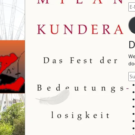
E-
Mai
Ad
D
We
do
Su
na