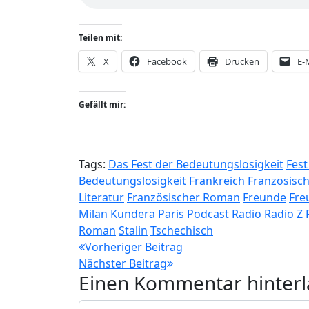
Teilen mit:
X
Facebook
Drucken
E-
Gefällt mir:
Tags:
Das Fest der Bedeutungslosigkeit
Fest
Bedeutungslosigkeit
Frankreich
Französisc
Literatur
Französischer Roman
Freunde
Fre
Milan Kundera
Paris
Podcast
Radio
Radio Z
Roman
Stalin
Tschechisch
Beitragsnavigation
Vorheriger Beitrag
Nächster Beitrag
Einen Kommentar hinterl