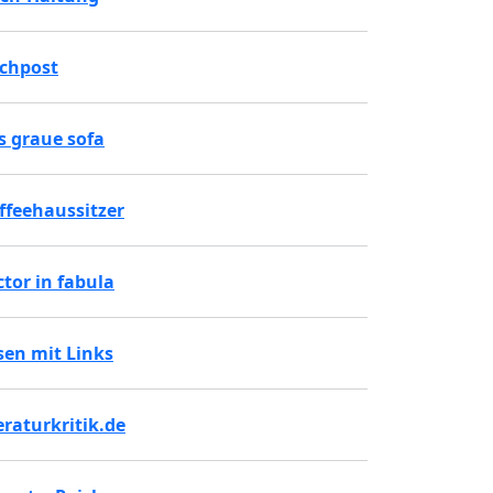
chpost
s graue sofa
ffeehaussitzer
ctor in fabula
sen mit Links
teraturkritik.de