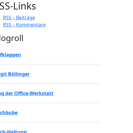
SS-Links
RSS – Beiträge
RSS – Kommentare
logroll
fklappen
rgit Böllinger
og der Office-Werkstatt
chbube
ch-Haltung