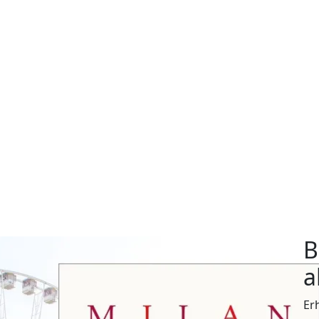
B
a
Er