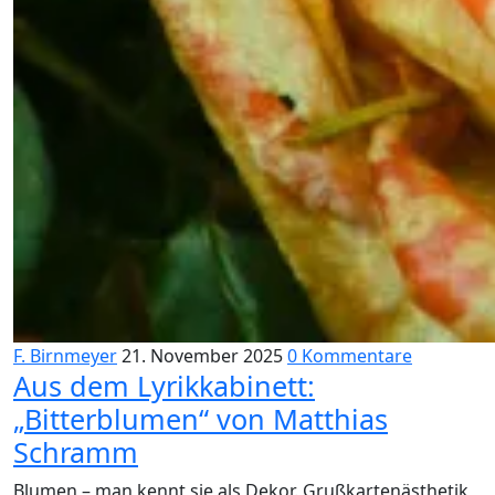
F. Birnmeyer
21. November 2025
0 Kommentare
Aus dem Lyrikkabinett:
„Bitterblumen“ von Matthias
Schramm
Blumen – man kennt sie als Dekor. Grußkartenästhetik,