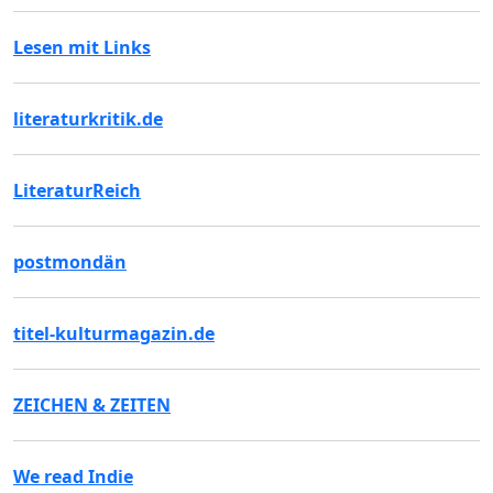
Lesen mit Links
literaturkritik.de
LiteraturReich
postmondän
titel-kulturmagazin.de
ZEICHEN & ZEITEN
We read Indie