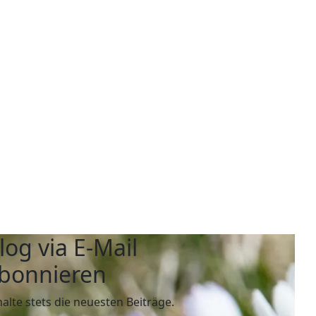
log via E-Mail
bonnieren
halte stets die neuesten Beiträge.