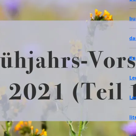
bu
da
Ka
Le
Le
li