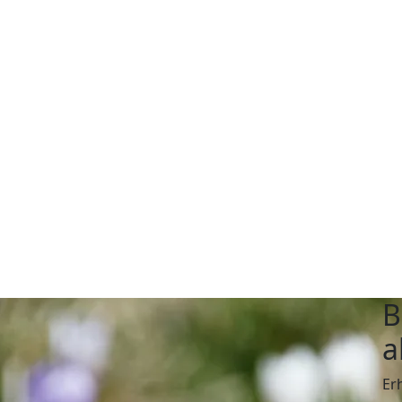
B
a
Er