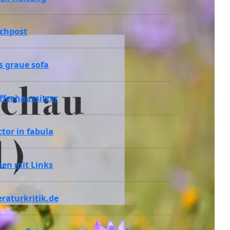
chpost
s graue sofa
ffeehaussitzer
ctor in fabula
sen mit Links
teraturkritik.de