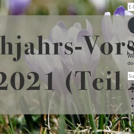
E-
Mai
Ad
D
We
do
Su
na