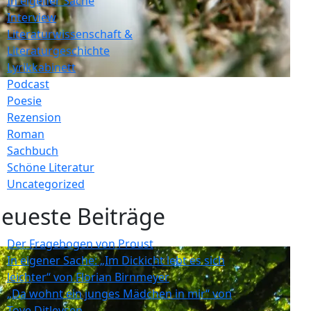
In eigener Sache
Interview
Literaturwissenschaft &
Literaturgeschichte
Lyrikkabinett
Podcast
Poesie
Rezension
Roman
Sachbuch
Schöne Literatur
Uncategorized
eueste Beiträge
Der Fragebogen von Proust
In eigener Sache: „Im Dickicht lebt es sich
leichter“ von Florian Birnmeyer
„Da wohnt ein junges Mädchen in mir“ von
Tove Ditlevsen