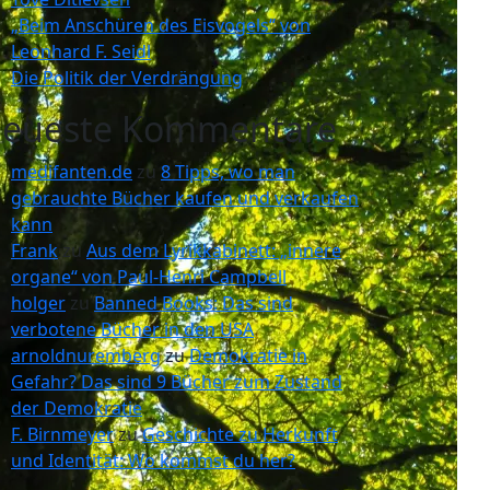
„Beim Anschüren des Eisvogels“ von
Leonhard F. Seidl
Die Politik der Verdrängung
eueste Kommentare
medifanten.de
zu
8 Tipps, wo man
gebrauchte Bücher kaufen und verkaufen
kann
Frank
zu
Aus dem Lyrikkabinett: „innere
organe“ von Paul-Henri Campbell
holger
zu
Banned Books: Das sind
verbotene Bücher in den USA
arnoldnuremberg
zu
Demokratie in
Gefahr? Das sind 9 Bücher zum Zustand
der Demokratie
F. Birnmeyer
zu
Geschichte zu Herkunft
und Identität: Wo kommst du her?