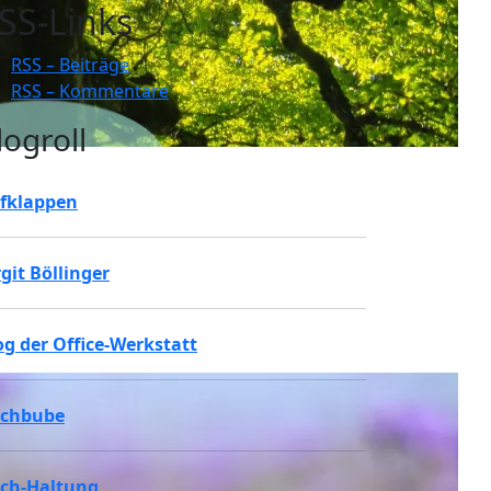
SS-Links
RSS – Beiträge
RSS – Kommentare
logroll
fklappen
rgit Böllinger
og der Office-Werkstatt
chbube
ch-Haltung