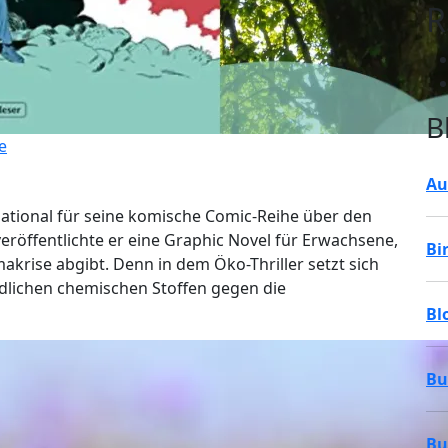
R
B
e
Au
national für seine komische Comic-Reihe über den
veröffentlichte er eine Graphic Novel für Erwachsene,
Bi
krise abgibt. Denn in dem Öko-Thriller setzt sich
dlichen chemischen Stoffen gegen die
Bl
Bu
Bu