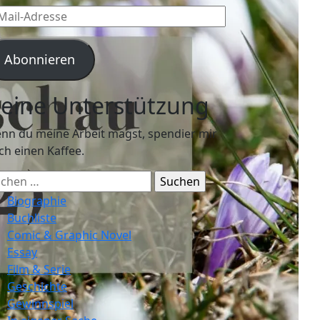
l-
resse
Abonnieren
eine Unterstützung
nn du meine Arbeit magst, spendier mir
ch einen Kaffee.
chen
ch:
Biographie
Buchliste
Comic & Graphic Novel
Essay
Film & Serie
Geschichte
Gewinnspiel