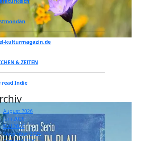
teraturReich
stmondän
tel-kulturmagazin.de
ICHEN & ZEITEN
 read Indie
rchiv
August 2026
Juni 2026
Mai 2026
November 2025