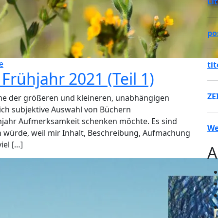
Li
po
e
ti
rühjahr 2021 (Teil 1)
ZE
me der größeren und kleineren, unabhängigen
lich subjektive Auswahl von Büchern
jahr Aufmerksamkeit schenken möchte. Es sind
We
en würde, weil mir Inhalt, Beschreibung, Aufmachung
iel […]
A