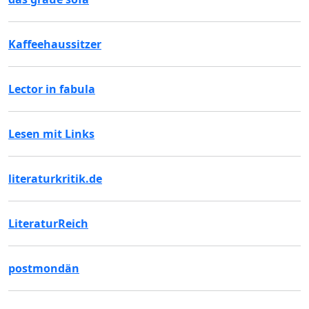
Kaffeehaussitzer
Lector in fabula
Lesen mit Links
literaturkritik.de
LiteraturReich
postmondän