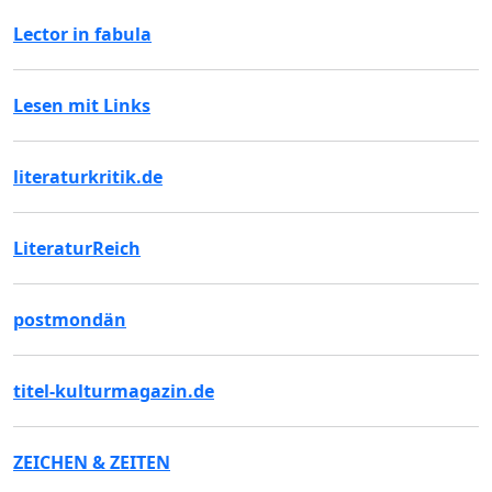
Lector in fabula
Lesen mit Links
literaturkritik.de
LiteraturReich
postmondän
titel-kulturmagazin.de
ZEICHEN & ZEITEN