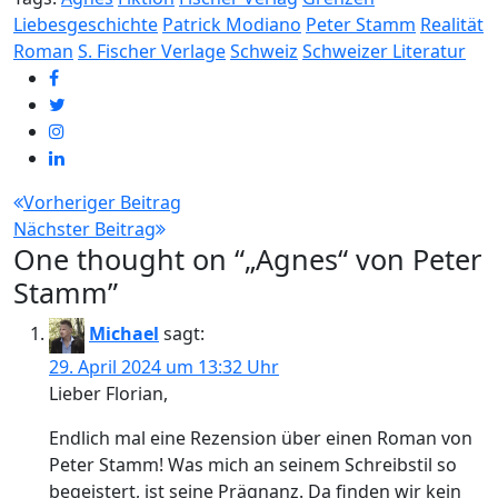
Liebesgeschichte
Patrick Modiano
Peter Stamm
Realität
Roman
S. Fischer Verlage
Schweiz
Schweizer Literatur
Beitragsnavigation
Vorheriger Beitrag
Nächster Beitrag
One thought on “
„Agnes“ von Peter
Stamm
”
Michael
sagt:
29. April 2024 um 13:32 Uhr
Lieber Florian,
Endlich mal eine Rezension über einen Roman von
Peter Stamm! Was mich an seinem Schreibstil so
begeistert, ist seine Prägnanz. Da finden wir kein