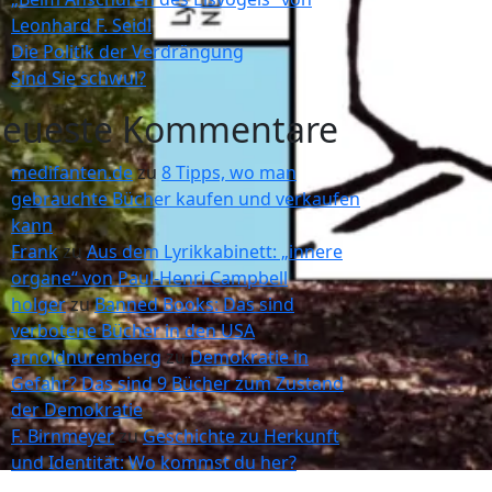
Leonhard F. Seidl
Die Politik der Verdrängung
Sind Sie schwul?
eueste Kommentare
medifanten.de
zu
8 Tipps, wo man
gebrauchte Bücher kaufen und verkaufen
kann
Frank
zu
Aus dem Lyrikkabinett: „innere
organe“ von Paul-Henri Campbell
holger
zu
Banned Books: Das sind
verbotene Bücher in den USA
arnoldnuremberg
zu
Demokratie in
Gefahr? Das sind 9 Bücher zum Zustand
der Demokratie
F. Birnmeyer
zu
Geschichte zu Herkunft
und Identität: Wo kommst du her?