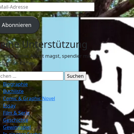
l-
resse
Abonnieren
eine Unterstützung
nn du meine Arbeit magst, spendier mir
ch einen Kaffee.
chen
ch:
Biographie
Buchliste
Comic & Graphic Novel
Essay
Film & Serie
Geschichte
Gewinnspiel