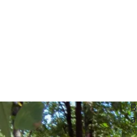
B
a
Er