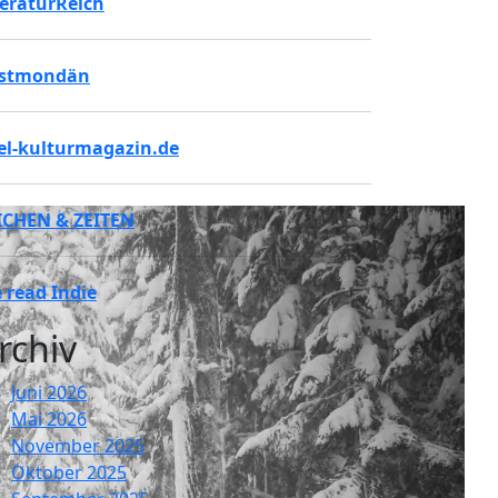
teraturReich
stmondän
tel-kulturmagazin.de
ICHEN & ZEITEN
 read Indie
rchiv
Juni 2026
Mai 2026
November 2025
Oktober 2025