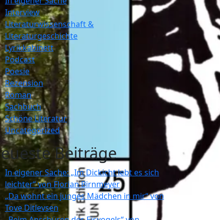
In eigener Sache
Interview
Literaturwissenschaft &
Literaturgeschichte
Lyrikkabinett
Podcast
Poesie
Rezension
Roman
Sachbuch
Schöne Literatur
Uncategorized
eueste Beiträge
In eigener Sache: „Im Dickicht lebt es sich
leichter“ von Florian Birnmeyer
„Da wohnt ein junges Mädchen in mir“ von
Tove Ditlevsen
„Beim Anschüren des Eisvogels“ von