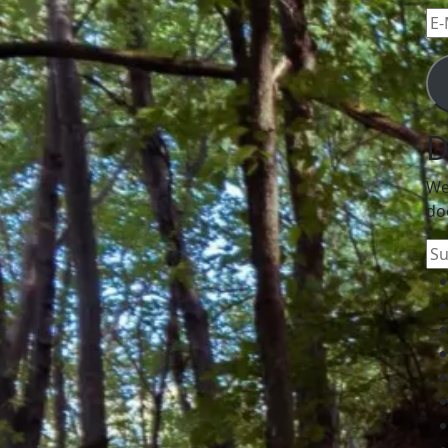
E-
Mai
Ad
D
We
do
Su
na