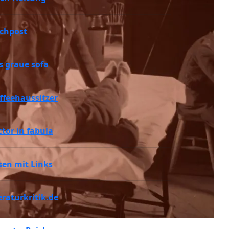
chpost
s graue sofa
ffeehaussitzer
ctor in fabula
sen mit Links
teraturkritik.de