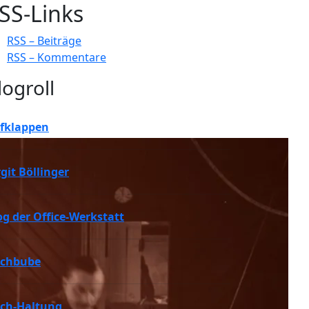
SS-Links
RSS – Beiträge
RSS – Kommentare
logroll
fklappen
rgit Böllinger
og der Office-Werkstatt
chbube
ch-Haltung