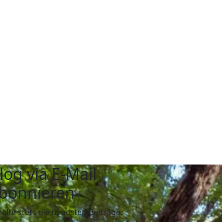
log via E-Mail
bonnieren
halte stets die neuesten Beiträge.