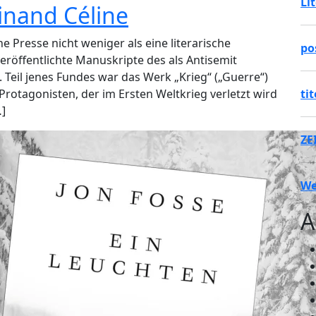
Li
inand Céline
 Presse nicht weniger als eine literarische
po
eröffentlichte Manuskripte des als Antisemit
. Teil jenes Fundes war das Werk „Krieg“ („Guerre“)
Protagonisten, der im Ersten Weltkrieg verletzt wird
ti
…]
ZE
We
A