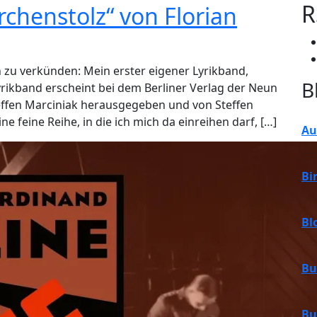
R
rchenstolz“ von Florian
en zu verkünden: Mein erster eigener Lyrikband,
B
 Lyrikband erscheint bei dem Berliner Verlag der Neun
Steffen Marciniak herausgegeben und von Steffen
ine feine Reihe, in die ich mich da einreihen darf, […]
Au
Bi
Bl
Bu
Bu