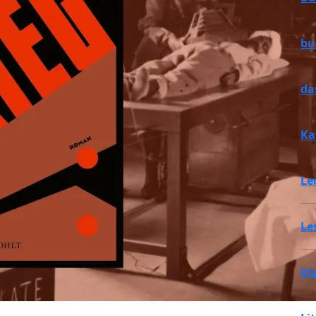
bu
da
Ka
Le
Le
li