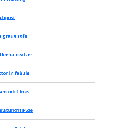
chpost
s graue sofa
ffeehaussitzer
ctor in fabula
sen mit Links
teraturkritik.de