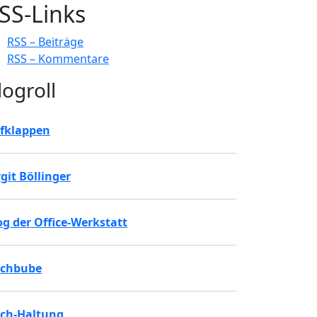
SS-Links
RSS – Beiträge
RSS – Kommentare
logroll
fklappen
rgit Böllinger
og der Office-Werkstatt
chbube
ch-Haltung