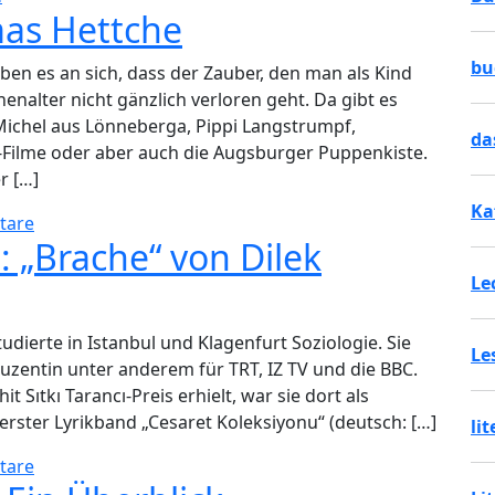
as Hettche
bu
en es an sich, dass der Zauber, den man als Kind
nalter nicht gänzlich verloren geht. Da gibt es
Michel aus Lönneberga, Pippi Langstrumpf,
da
Filme oder aber auch die Augsburger Puppenkiste.
r […]
Ka
tare
: „Brache“ von Dilek
Le
udierte in Istanbul und Klagenfurt Soziologie. Sie
Le
uzentin unter anderem für TRT, IZ TV und die BBC.
t Sıtkı Tarancı-Preis erhielt, war sie dort als
 erster Lyrikband „Cesaret Koleksiyonu“ (deutsch: […]
li
tare