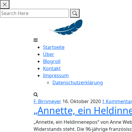
Skip
to
content
Startseite
Über
Blogroll
Kontakt
Impressum
Datenschutzerklärung
F. Birnmeyer
16. Oktober 2020
1 Kommenta
„Annette, ein Heldin
„Annette, ein Heldinnenepos“ von Anne Webe
Widerstands steht. Die 96-jährige französi