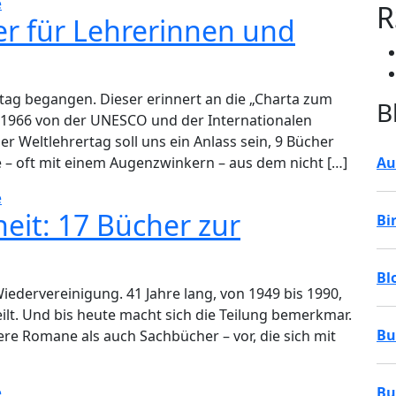
e
R
er für Lehrerinnen und
rtag begangen. Dieser erinnert an die „Charta zum
B
e 1966 von der UNESCO und der Internationalen
Weltlehrertag soll uns ein Anlass sein, 9 Bücher
e – oft mit einem Augenzwinkern – aus dem nicht […]
Au
e
eit: 17 Bücher zur
Bi
Bl
iedervereinigung. 41 Jahre lang, von 1949 bis 1990,
ilt. Und bis heute macht sich die Teilung bemerkmar.
Bu
ere Romane als auch Sachbücher – vor, die sich mit
e
Bu