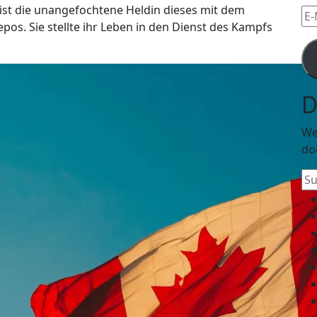
ist die unangefochtene Heldin dieses mit dem
E-
os. Sie stellte ihr Leben in den Dienst des Kampfs
Mai
Ad
D
We
do
Su
na