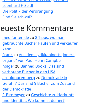
Leonhard F. Seidl
Die Politik der Verdrängung
Sind Sie schwul?
eueste Kommentare
medifanten.de
zu
8 Tipps, wo man
gebrauchte Bücher kaufen und verkaufen
kann
Frank
zu
Aus dem Lyrikkabinett: „innere
organe“ von Paul-Henri Campbell
holger
zu
Banned Books: Das sind
verbotene Bücher in den USA
arnoldnuremberg
zu
Demokratie in
Gefahr? Das sind 9 Bücher zum Zustand
der Demokratie
F. Birnmeyer
zu
Geschichte zu Herkunft
und Identität: Wo kommst du her?