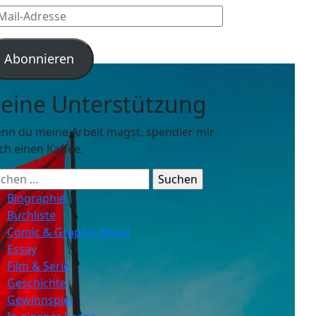
l-
resse
Abonnieren
eine Unterstützung
nn du meine Arbeit magst, spendier mir
ch einen Kaffee.
chen
ch:
Biographie
Buchliste
Comic & Graphic Novel
Essay
Film & Serie
Geschichte
Gewinnspiel