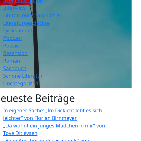
In eigener Sache
Interview
Literaturwissenschaft &
Literaturgeschichte
Lyrikkabinett
Podcast
Poesie
Rezension
Roman
Sachbuch
Schöne Literatur
Uncategorized
eueste Beiträge
In eigener Sache: „Im Dickicht lebt es sich
leichter“ von Florian Birnmeyer
„Da wohnt ein junges Mädchen in mir“ von
Tove Ditlevsen
„Beim Anschüren des Eisvogels“ von