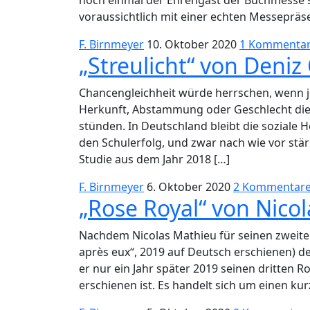
noch einmal der Ehrengast der Buchmesse se
voraussichtlich mit einer echten Messepräse
F. Birnmeyer
10. Oktober 2020
1 Kommenta
„Streulicht“ von Deni
Chancengleichheit würde herrschen, wenn j
Herkunft, Abstammung oder Geschlecht die 
stünden. In Deutschland bleibt die soziale 
den Schulerfolg, und zwar nach wie vor stär
Studie aus dem Jahr 2018 […]
F. Birnmeyer
6. Oktober 2020
2 Kommentar
„Rose Royal“ von Nico
Nachdem Nicolas Mathieu für seinen zweiten
après eux“, 2019 auf Deutsch erschienen) de
er nur ein Jahr später 2019 seinen dritten 
erschienen ist. Es handelt sich um einen ku