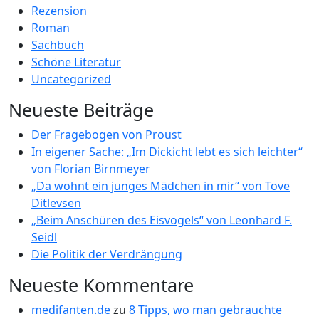
Rezension
Roman
Sachbuch
Schöne Literatur
Uncategorized
Neueste Beiträge
Der Fragebogen von Proust
In eigener Sache: „Im Dickicht lebt es sich leichter“
von Florian Birnmeyer
„Da wohnt ein junges Mädchen in mir“ von Tove
Ditlevsen
„Beim Anschüren des Eisvogels“ von Leonhard F.
Seidl
Die Politik der Verdrängung
Neueste Kommentare
medifanten.de
zu
8 Tipps, wo man gebrauchte