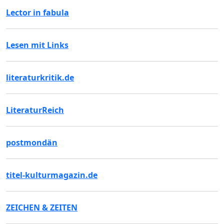
Lector in fabula
Lesen mit Links
literaturkritik.de
LiteraturReich
postmondän
titel-kulturmagazin.de
ZEICHEN & ZEITEN