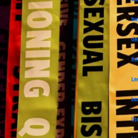
bu
da
Ka
Le
Le
li