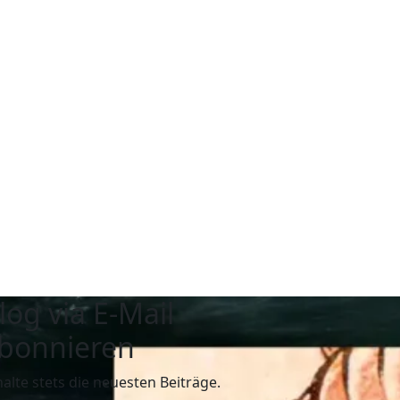
log via E-Mail
bonnieren
halte stets die neuesten Beiträge.