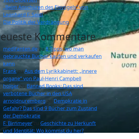
„Beim Anschüren des Eisvogels“ von
Leonhard F. Seidl
Die Politik der Verdrängung
eueste Kommentare
medifanten.de
zu
8 Tipps, wo man
gebrauchte Bücher kaufen und verkaufen
kann
Frank
zu
Aus dem Lyrikkabinett: „innere
organe“ von Paul-Henri Campbell
holger
zu
Banned Books: Das sind
verbotene Bücher in den USA
arnoldnuremberg
zu
Demokratie in
Gefahr? Das sind 9 Bücher zum Zustand
der Demokratie
F. Birnmeyer
zu
Geschichte zu Herkunft
und Identität: Wo kommst du her?