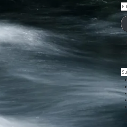
E-
Mai
Ad
D
We
do
Su
na