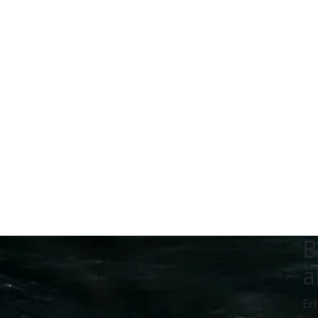
B
a
Er