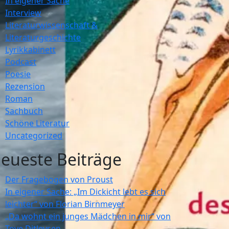
In eigener Sache
Interview
Literaturwissenschaft &
Literaturgeschichte
Lyrikkabinett
Podcast
Poesie
Rezension
Roman
Sachbuch
Schöne Literatur
Uncategorized
eueste Beiträge
Der Fragebogen von Proust
In eigener Sache: „Im Dickicht lebt es sich
leichter“ von Florian Birnmeyer
„Da wohnt ein junges Mädchen in mir“ von
Tove Ditlevsen