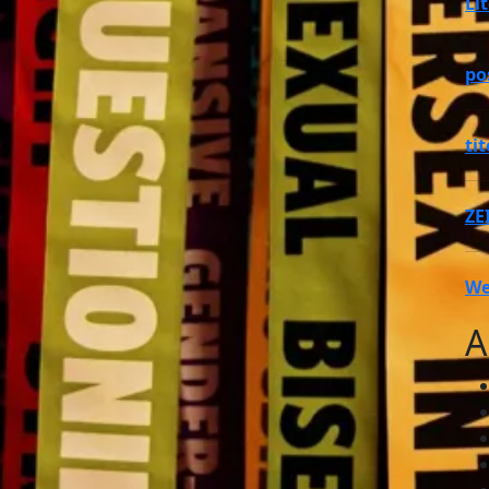
Li
po
ti
ZE
We
A