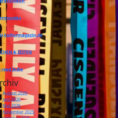
teraturReich
stmondän
tel-kulturmagazin.de
ICHEN & ZEITEN
 read Indie
rchiv
August 2026
Juni 2026
Mai 2026
November 2025