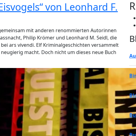
R
isvogels“ von Leonhard F.
m gemeinsam mit anderen renommierten Autorinnen
B
Fassnacht, Philip Krömer und Leonhard M. Seidl, die
ei ars vivendi. Elf Kriminalgeschichten versammelt
n neugierig macht. Doch nicht um dieses neue Buch
Au
Bi
Bl
Bu
Bu