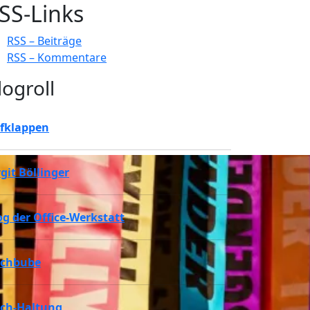
SS-Links
RSS – Beiträge
RSS – Kommentare
logroll
fklappen
rgit Böllinger
og der Office-Werkstatt
chbube
ch-Haltung