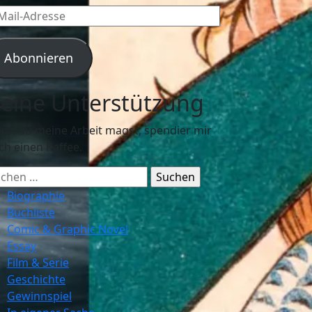
l-
resse
Abonnieren
eine Unterstützung
nn du meine Arbeit magst, spendier mir
ch einen Kaffee.
chen
ch:
Biographie
Buchliste
Comic & Graphic Novel
Essay
Film & Serie
Geschichte
Gewinnspiel