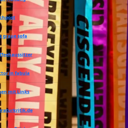
chpost
s graue sofa
ffeehaussitzer
ctor in fabula
sen mit Links
teraturkritik.de