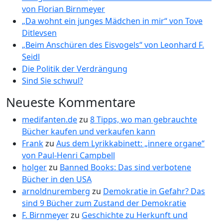
von Florian Birnmeyer
„Da wohnt ein junges Mädchen in mir“ von Tove
Ditlevsen
„Beim Anschüren des Eisvogels“ von Leonhard F.
Seidl
Die Politik der Verdrängung
Sind Sie schwul?
Neueste Kommentare
medifanten.de
zu
8 Tipps, wo man gebrauchte
Bücher kaufen und verkaufen kann
Frank
zu
Aus dem Lyrikkabinett: „innere organe“
von Paul-Henri Campbell
holger
zu
Banned Books: Das sind verbotene
Bücher in den USA
arnoldnuremberg
zu
Demokratie in Gefahr? Das
sind 9 Bücher zum Zustand der Demokratie
F. Birnmeyer
zu
Geschichte zu Herkunft und