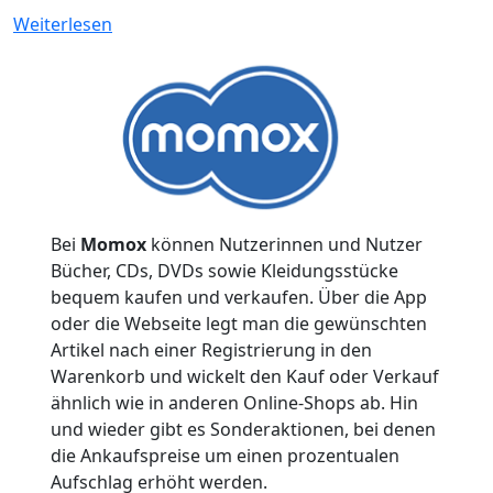
:
Weiterlesen
8
Tipps,
wo
man
gebrauchte
Bücher
kaufen
und
Bei
Momox
können Nutzerinnen und Nutzer
verkaufen
Bücher, CDs, DVDs sowie Kleidungsstücke
kann
bequem kaufen und verkaufen. Über die App
oder die Webseite legt man die gewünschten
Artikel nach einer Registrierung in den
Warenkorb und wickelt den Kauf oder Verkauf
ähnlich wie in anderen Online-Shops ab. Hin
und wieder gibt es Sonderaktionen, bei denen
die Ankaufspreise um einen prozentualen
Aufschlag erhöht werden.