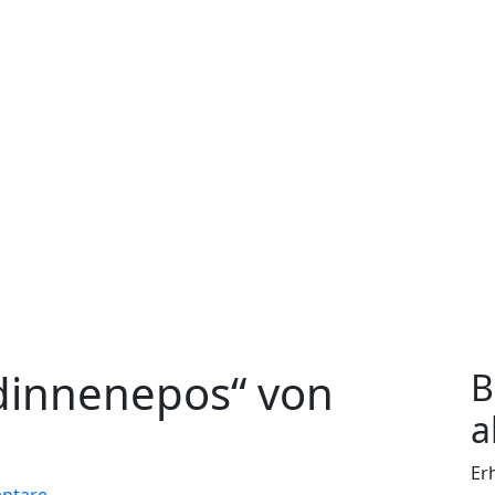
ldinnenepos“ von
B
a
Er