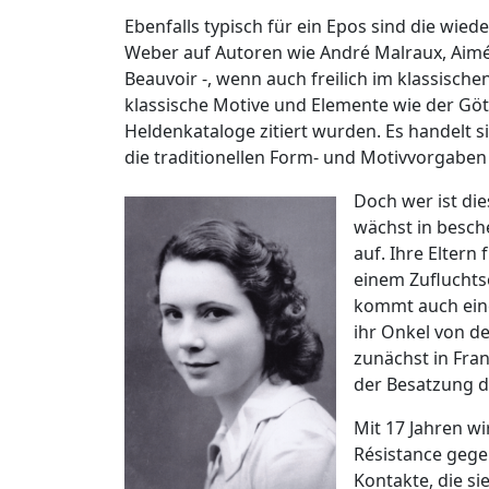
Ebenfalls typisch für ein Epos sind die wie
Weber auf Autoren wie André Malraux, Aimé
Beauvoir -, wenn auch freilich im klassisc
klassische Motive und Elemente wie der Göt
Heldenkataloge zitiert wurden. Es handelt si
die traditionellen Form- und Motivvorgaben
Doch wer ist di
wächst in besche
auf. Ihre Eltern
einem Zufluchtso
kommt auch eine
ihr Onkel von d
zunächst in Fran
der Besatzung d
Mit 17 Jahren wi
Résistance gegen
Kontakte, die si