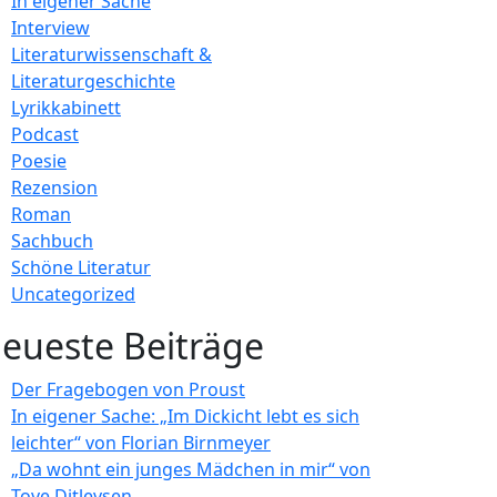
In eigener Sache
Interview
Literaturwissenschaft &
Literaturgeschichte
Lyrikkabinett
Podcast
Poesie
Rezension
Roman
Sachbuch
Schöne Literatur
Uncategorized
eueste Beiträge
Der Fragebogen von Proust
In eigener Sache: „Im Dickicht lebt es sich
leichter“ von Florian Birnmeyer
„Da wohnt ein junges Mädchen in mir“ von
Tove Ditlevsen