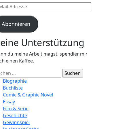
l-
resse
Abonnieren
eine Unterstützung
nn du meine Arbeit magst, spendier mir
ch einen Kaffee.
chen
ch:
Biographie
Buchliste
Comic & Graphic Novel
Essay
Film & Serie
Geschichte
Gewinnspiel