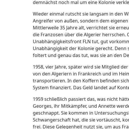
demnächst noch mal um eine Kolonie verkle
Wieder einmal rutscht sie langsam in den W
Angreifer von außen, sondern dem eigenen La
Mittlerweile 35 Jahre alt, verrichtet sie erne
die Franzosen über die Algerier herrschen. O
Unabhängigkeitsfront FLN tut, gut vorkommt
Unabhängigkeit der Kolonie gerecht. Denn si
foltert und genau das tut, was sie an den D
1958, vier Jahre, später wird sie Mitglied d
von den Algeriern in Frankreich und im Heima
transportieren. In den Koffern befinden sich
System finanziert. Das Geld landet auf Kont
1959 schließlich passiert das, was nicht hät
Georges, ihr Mitkämpfer, und Annette werde
geschnappt. Sie kommen in Untersuchungshaf
Schwangerschaft hat, die sie vortäuscht, k
frei. Diese Gelegenheit nutzt sie, um aus Fr