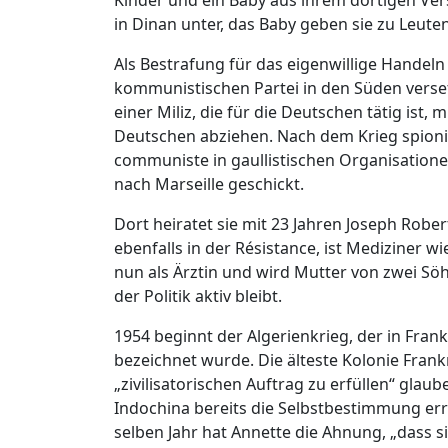
Kinder und ein Baby aus ihrem dortigen Ver
in Dinan unter, das Baby geben sie zu Leute
Als Bestrafung für das eigenwillige Handel
kommunistischen Partei in den Süden verse
einer Miliz, die für die Deutschen tätig ist
Deutschen abziehen. Nach dem Krieg spionie
communiste in gaullistischen Organisationen
nach Marseille geschickt.
Dort heiratet sie mit 23 Jahren Joseph Robert 
ebenfalls in der Résistance, ist Mediziner 
nun als Ärztin und wird Mutter von zwei Söhn
der Politik aktiv bleibt.
1954 beginnt der Algerienkrieg, der in Frank
bezeichnet wurde. Die älteste Kolonie Frankr
„zivilisatorischen Auftrag zu erfüllen“ gl
Indochina bereits die Selbstbestimmung err
selben Jahr hat Annette die Ahnung, „dass