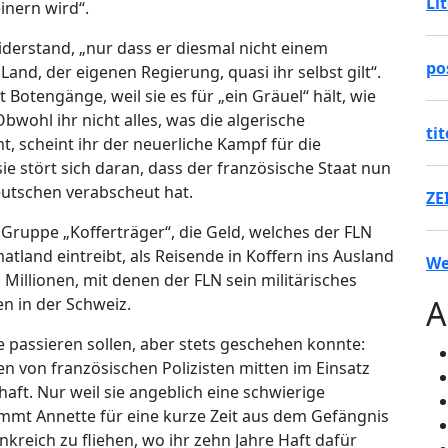
Li
inern wird“.
iderstand, „nur dass er diesmal nicht einem
po
nd, der eigenen Regierung, quasi ihr selbst gilt“.
ut Botengänge, weil sie es für „ein Gräuel“ hält, wie
bwohl ihr nicht alles, was die algerische
ti
, scheint ihr der neuerliche Kampf für die
e stört sich daran, dass der französische Staat nun
eutschen verabscheut hat.
ZE
er Gruppe „Kofferträger“, die Geld, welches der FLN
tland eintreibt, als Reisende in Koffern ins Ausland
We
 Millionen, mit denen der FLN sein militärisches
A
en in der Schweiz.
te passieren sollen, aber stets geschehen konnte:
n von französischen Polizisten mitten im Einsatz
t. Nur weil sie angeblich eine schwierige
ommt Annette für eine kurze Zeit aus dem Gefängnis
ankreich zu fliehen, wo ihr zehn Jahre Haft dafür