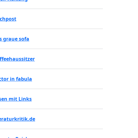
chpost
s graue sofa
ffeehaussitzer
ctor in fabula
sen mit Links
teraturkritik.de