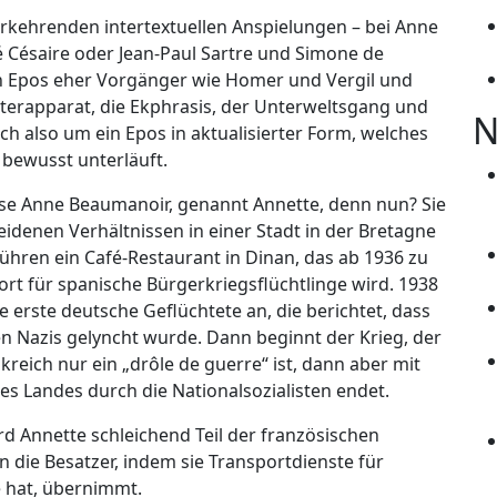
derkehrenden intertextuellen Anspielungen – bei Anne
 Césaire oder Jean-Paul Sartre und Simone de
hen Epos eher Vorgänger wie Homer und Vergil und
terapparat, die Ekphrasis, der Unterweltsgang und
N
ch also um ein Epos in aktualisierter Form, welches
 bewusst unterläuft.
ese Anne Beaumanoir, genannt Annette, denn nun? Sie
idenen Verhältnissen in einer Stadt in der Bretagne
 führen ein Café-Restaurant in Dinan, das ab 1936 zu
rt für spanische Bürgerkriegsflüchtlinge wird. 1938
 erste deutsche Geflüchtete an, die berichtet, dass
en Nazis gelyncht wurde. Dann beginnt der Krieg, der
kreich nur ein „drôle de guerre“ ist, dann aber mit
es Landes durch die Nationalsozialisten endet.
rd Annette schleichend Teil der französischen
 die Besatzer, indem sie Transportdienste für
e hat, übernimmt.