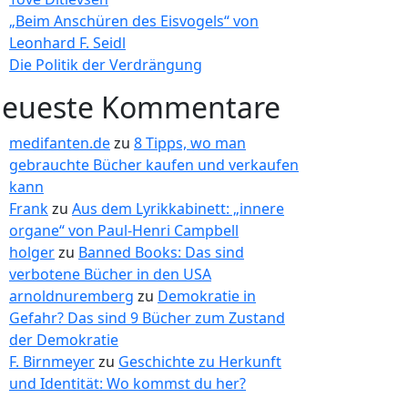
„Beim Anschüren des Eisvogels“ von
Leonhard F. Seidl
Die Politik der Verdrängung
eueste Kommentare
medifanten.de
zu
8 Tipps, wo man
gebrauchte Bücher kaufen und verkaufen
kann
Frank
zu
Aus dem Lyrikkabinett: „innere
organe“ von Paul-Henri Campbell
holger
zu
Banned Books: Das sind
verbotene Bücher in den USA
arnoldnuremberg
zu
Demokratie in
Gefahr? Das sind 9 Bücher zum Zustand
der Demokratie
F. Birnmeyer
zu
Geschichte zu Herkunft
und Identität: Wo kommst du her?