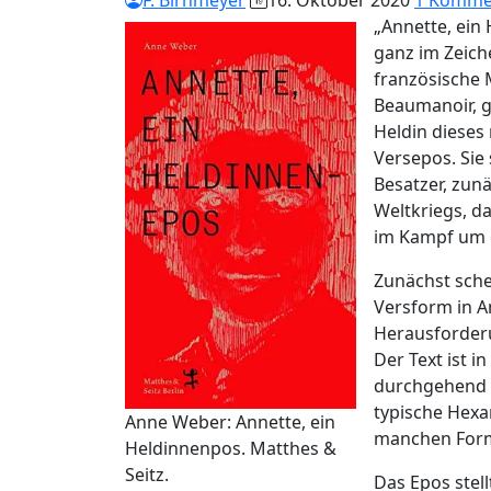
F. Birnmeyer
16. Oktober 2020
1 Komme
„Annette, ein
ganz im Zeich
französische 
Beaumanoir, g
Heldin dieses
Versepos. Sie
Besatzer, zun
Weltkriegs, d
im Kampf um d
Zunächst sche
Versform in An
Herausforder
Der Text ist i
durchgehend g
typische Hexam
Anne Weber: Annette, ein
manchen Form
Heldinnenpos. Matthes &
Seitz.
Das Epos stell