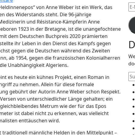
ntare
E-
 Heldinnenepos“ von Anne Weber ist ein Werk, das
Mai
en des Widerstands steht. Die 96-jährige
Ad
Medizinerin und Résistance-Kämpferin Anne
eboren 1923 in der Bretagne, ist die unangefochtene
 mit dem Deutschen Buchpreis 2020 prämierten
D
 stellte ihr Leben in den Dienst des Kampfs gegen
ächst gegen die Deutschen während des Zweiten
We
ann, ab 1954, gegen die französischen Kolonialherren
do
ie Unabhängigkeit Algeriens.
Su
int es heute ein kühnes Projekt, einen Roman in
na
griff zu nehmen. Allein für diese formale
ung gebührt der Autorin Anne Weber schon Respekt.
n Versen von unterschiedlicher Länge gehalten; ein
leichbleibendes Metrum wie der für das Epos
eter ist dabei nicht zu erkennen, was vielleicht
alisten enttäuschen wird.
t traditionell männliche Helden in den Mittelpunkt –