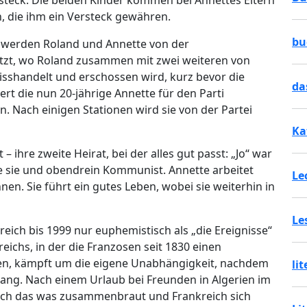
steck. Die beiden Kinder kommen bei Annettes Eltern
n, die ihm ein Versteck gewähren.
bu
n werden Roland und Annette von der
tzt, wo Roland zusammen mit zwei weiteren von
, misshandelt und erschossen wird, kurz bevor die
da
rt die nun 20-jährige Annette für den Parti
. Nach einigen Stationen wird sie von der Partei
Ka
– ihre zweite Heirat, bei der alles gut passt: „Jo“ war
wie sie und obendrein Kommunist. Annette arbeitet
Le
en. Sie führt ein gutes Leben, wobei sie weiterhin in
Le
reich bis 1999 nur euphemistisch als „die Ereignisse“
eichs, in der die Franzosen seit 1830 einen
auben, kämpft um die eigene Unabhängigkeit, nachdem
li
ang. Nach einem Urlaub bei Freunden in Algerien im
 sich das was zusammenbraut und Frankreich sich