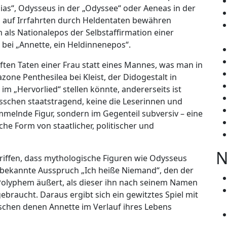
„Ilias“, Odysseus in der „Odyssee“ oder Aeneas in der
nd auf Irrfahrten durch Heldentaten bewähren
 als Nationalepos der Selbstaffirmation einer
 bei „Annette, ein Heldinnenepos“.
ften Taten einer Frau statt eines Mannes, was man in
one Penthesilea bei Kleist, der Didogestalt in
im „Hervorlied“ stellen könnte, andererseits ist
sschen staatstragend, keine die Leserinnen und
mmelnde Figur, sondern im Gegenteil subversiv – eine
che Form von staatlicher, politischer und
N
riffen, dass mythologische Figuren wie Odysseus
r bekannte Ausspruch „Ich heiße Niemand“, den der
olyphem äußert, als dieser ihn nach seinem Namen
ebraucht. Daraus ergibt sich ein gewitztes Spiel mit
schen denen Annette im Verlauf ihres Lebens