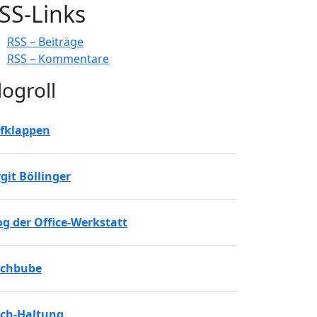
SS-Links
RSS – Beiträge
RSS – Kommentare
logroll
fklappen
rgit Böllinger
og der Office-Werkstatt
chbube
ch-Haltung