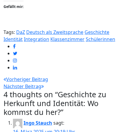
Gefällt mir:
Tags:
DaZ
Deutsch als Zweitsprache
Geschichte
Identität
Integration
Klassenzimmer
Schülerinnen
Beitragsnavigation
Vorheriger Beitrag
Nächster Beitrag
4 thoughts on “
Geschichte zu
Herkunft und Identität: Wo
kommst du her?
”
Ingo Stauch
sagt:
16. März 2025 um 20:19 Uhr