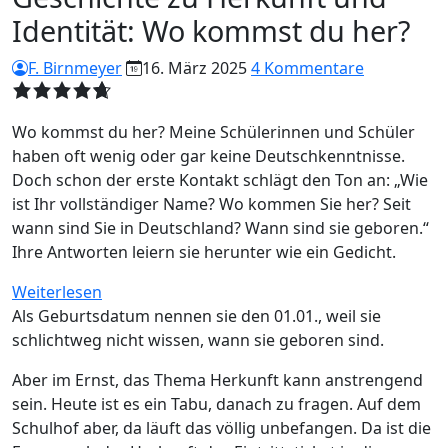
Identität: Wo kommst du her?
F. Birnmeyer
16. März 2025
4 Kommentare
Wo kommst du her? Meine Schülerinnen und Schüler
haben oft wenig oder gar keine Deutschkenntnisse.
Doch schon der erste Kontakt schlägt den Ton an: „Wie
ist Ihr vollständiger Name? Wo kommen Sie her? Seit
wann sind Sie in Deutschland? Wann sind sie geboren.“
Ihre Antworten leiern sie herunter wie ein Gedicht.
:
Weiterlesen
Geschichte
Als Geburtsdatum nennen sie den 01.01., weil sie
zu
schlichtweg nicht wissen, wann sie geboren sind.
Herkunft
Aber im Ernst, das Thema Herkunft kann anstrengend
und
sein. Heute ist es ein Tabu, danach zu fragen. Auf dem
Identität:
Schulhof aber, da läuft das völlig unbefangen. Da ist die
Wo