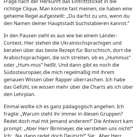
Frage nach der Herkunft das Eintrittsticket in die
kommst
richtige Clique. Man könnte fast meinen, sie haben eine
du
geheime Regel aufgestellt: „Du darfst zu uns, wenn du
her?
den Namen deiner Hauptstadt buchstabieren kannst.“
In den Pausen sieht es aus wie bei einem Länder-
Contest. Hier stehen die Ukrainischsprachigen und
beraten über das beste Rezept für Borschtsch, dort die
Arabischsprachigen, die sich streiten, ob es „Hummus“
oder „Hum-mus“ heißt. Und dann gibt es noch die
Südosteuropäer, die mich regelmäßig mit ihrem
genauen Wissen über Rapper überraschen. Ich habe
das Gefühl, sie wissen mehr über die Charts als ich über
den Lehrplan.
Einmal wollte ich es ganz pädagogisch angehen. Ich
fragte: „Warum steht ihr immer in diesen Gruppen?
Redet doch mal mit jemand anderem!“ Die Antwort kam
prompt: „Aber Herr Birnmeyer, die verstehen uns nicht!“
Ich: „Na, dann redet doch Deutsch!“ Sie: „Aber Herr