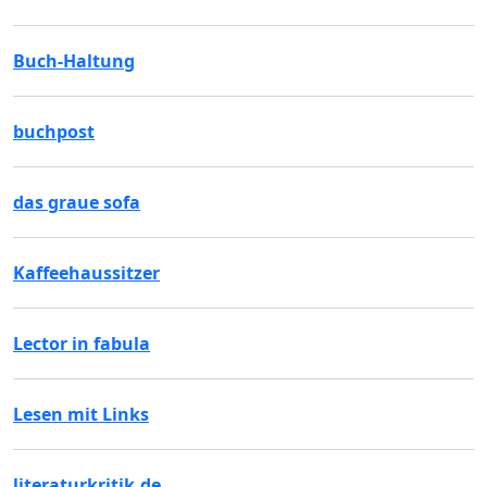
Buch-Haltung
buchpost
das graue sofa
Kaffeehaussitzer
Lector in fabula
Lesen mit Links
literaturkritik.de