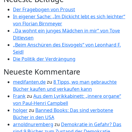
Der Fragebogen von Proust
In eigener Sache: „Im Dickicht lebt es sich leichter“
von Florian Birnmeyer
„Da wohnt ein junges Mädchen in mir“ von Tove
Ditlevsen
„Beim Anschüren des Eisvogels“ von Leonhard F.
Seidl
Die Politik der Verdrängung
Neueste Kommentare
medifanten.de
zu
8 Tipps, wo man gebrauchte
Bücher kaufen und verkaufen kann
Frank
zu
Aus dem Lyrikkabinett: „innere organe“
von Paul-Henri Campbell
holger
zu
Banned Books: Das sind verbotene
Bücher in den USA
arnoldnuremberg
zu
Demokratie in Gefahr? Das
sind 9 Bücher zum Zustand der Demokratie