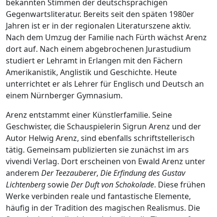
Arenz:
bekannten Stimmen der deutschsprachigen
Bestsellerautor
Gegenwartsliteratur. Bereits seit den späten 1980er
mit
Jahren ist er in der regionalen Literaturszene aktiv.
neuem
Nach dem Umzug der Familie nach Fürth wächst Arenz
Roman
dort auf. Nach einem abgebrochenen Jurastudium
„Zwei
studiert er Lehramt in Erlangen mit den Fächern
Leben“
Amerikanistik, Anglistik und Geschichte. Heute
unterrichtet er als Lehrer für Englisch und Deutsch an
einem Nürnberger Gymnasium.
Arenz entstammt einer Künstlerfamilie. Seine
Geschwister, die Schauspielerin Sigrun Arenz und der
Autor Helwig Arenz, sind ebenfalls schriftstellerisch
tätig. Gemeinsam publizierten sie zunächst im ars
vivendi Verlag. Dort erscheinen von Ewald Arenz unter
anderem
Der Teezauberer
,
Die Erfindung des Gustav
Lichtenberg
sowie
Der Duft von Schokolade
. Diese frühen
Werke verbinden reale und fantastische Elemente,
häufig in der Tradition des magischen Realismus. Die