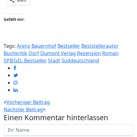
Mehr
Gefällt mir:
Tags:
Arenz
Bauernhof
Bestseller
Beststellerautor
Buchkritik
Dorf
Dumont Verlag
Rezension
Roman
SPIEGEL-Bestseller
Stadt
Süddeutschland
Beitragsnavigation
Vorheriger Beitrag
Nächster Beitrag
Einen Kommentar hinterlassen