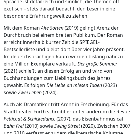
Sprache ist detailreich und sinnlich, die Themen oft
exotisch – stets darauf bedacht, den Leser in eine
besondere Erfahrungswelt zu ziehen.
Mit dem Roman
Alte Sorten
(2019) gelingt Arenz der
Durchbruch bei einem breiten Publikum. Der Roman
erreicht innerhalb kurzer Zeit die SPIEGEL-
Bestsellerliste und bleibt dort über vier Jahre präsent.
Im deutschsprachigen Raum werden bislang nahezu
eine Million Exemplare verkauft.
Der große Sommer
(2021) schließt an diesen Erfolg an und wird von
Buchhandlungen zum Lieblingsbuch des Jahres
gewählt. Es folgen
Die Liebe an miesen Tagen
(2023)
sowie
Zwei Leben
(2024).
Auch als Dramatiker tritt Arenz in Erscheinung. Für das
Stadttheater Fürth schreibt er unter anderem die Revue
Petticoat & Schickedance
(2007), das Eisenbahnmusical
Bahn Frei
(2010) sowie
Swing Street
(2020). Zwischen 2007
und 2010 verfasst er zudem die literarische Kolumne