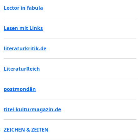
Lector in fabula
Lesen mit Links
literaturkritik.de
LiteraturReich
postmondän
titel-kulturmagazin.de
ZEICHEN & ZEITEN