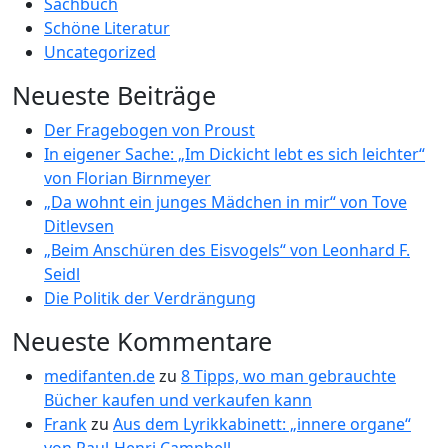
Sachbuch
Schöne Literatur
Uncategorized
Neueste Beiträge
Der Fragebogen von Proust
In eigener Sache: „Im Dickicht lebt es sich leichter“
von Florian Birnmeyer
„Da wohnt ein junges Mädchen in mir“ von Tove
Ditlevsen
„Beim Anschüren des Eisvogels“ von Leonhard F.
Seidl
Die Politik der Verdrängung
Neueste Kommentare
medifanten.de
zu
8 Tipps, wo man gebrauchte
Bücher kaufen und verkaufen kann
Frank
zu
Aus dem Lyrikkabinett: „innere organe“