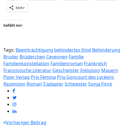
Mehr
Gefällt mir:
Tags:
Beeinträchtigung
behindertes Kind
Behinderung
Bruder
Brüderchen
Cevennen
Familie
Familienkonstellation
Familienroman
Frankreich
Französische Literatur
Geschwister
Inklusion
Mauern
Piper Verlag
Prix Fémina
Prix Goncourt des Lycéens
Rezension
Roman
S'adapter
Schwester
Sonja Finck
Beitragsnavigation
Vorheriger Beitrag