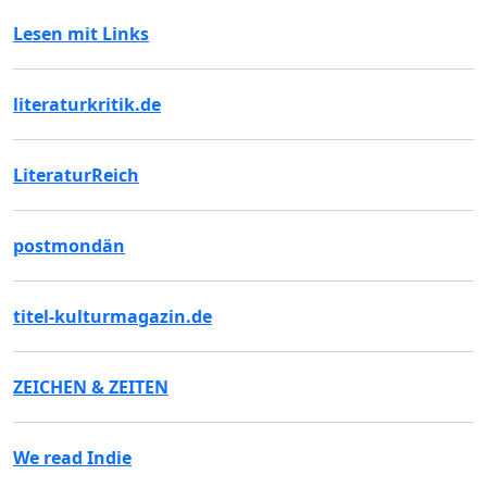
Lesen mit Links
literaturkritik.de
LiteraturReich
postmondän
titel-kulturmagazin.de
ZEICHEN & ZEITEN
We read Indie