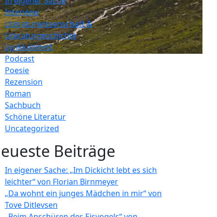
In eigener Sache
Interview
Literaturwissenschaft &
Literaturgeschichte
Lyrikkabinett
Podcast
Poesie
Rezension
Roman
Sachbuch
Schöne Literatur
Uncategorized
eueste Beiträge
In eigener Sache: „Im Dickicht lebt es sich
leichter“ von Florian Birnmeyer
„Da wohnt ein junges Mädchen in mir“ von
Tove Ditlevsen
„Beim Anschüren des Eisvogels“ von