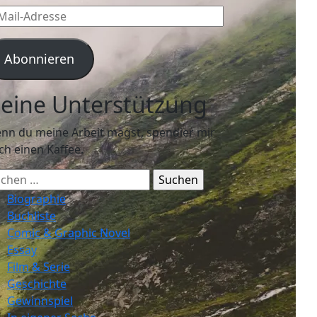
l-
resse
Abonnieren
eine Unterstützung
nn du meine Arbeit magst, spendier mir
ch einen Kaffee.
chen
ch:
Biographie
Buchliste
Comic & Graphic Novel
Essay
Film & Serie
Geschichte
Gewinnspiel