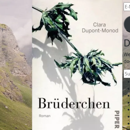
E-
Mai
Ad
D
We
do
Su
na