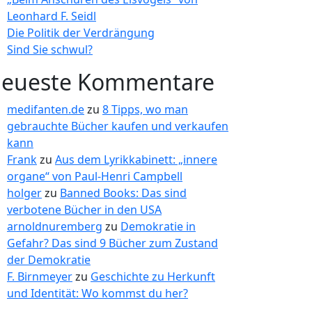
Leonhard F. Seidl
Die Politik der Verdrängung
Sind Sie schwul?
eueste Kommentare
medifanten.de
zu
8 Tipps, wo man
gebrauchte Bücher kaufen und verkaufen
kann
Frank
zu
Aus dem Lyrikkabinett: „innere
organe“ von Paul-Henri Campbell
holger
zu
Banned Books: Das sind
verbotene Bücher in den USA
arnoldnuremberg
zu
Demokratie in
Gefahr? Das sind 9 Bücher zum Zustand
der Demokratie
F. Birnmeyer
zu
Geschichte zu Herkunft
und Identität: Wo kommst du her?