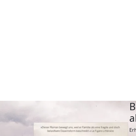
B
a
Er