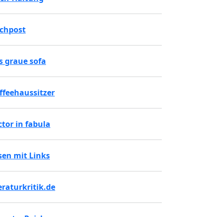
chpost
s graue sofa
ffeehaussitzer
ctor in fabula
sen mit Links
teraturkritik.de