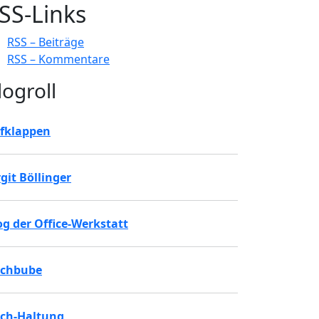
SS-Links
RSS – Beiträge
RSS – Kommentare
logroll
fklappen
rgit Böllinger
og der Office-Werkstatt
chbube
ch-Haltung