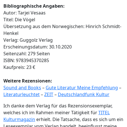
Bibliographische Angaben:
Autor: Tarjei Vesaas
Titel: Die Vögel
Übersetzung aus dem Norwegischen: Hinrich Schmidt-
Henkel
Verlag: Guggolz Verlag
Erscheinungsdatum: 30.10.2020
Seitenzahl: 279 Seiten
ISBN: 9783945370285
Kaufpreis: 23 €
Weitere Rezensionen:
Sound and Books
–
Gute Literatur Meine Empfehlung
–
Literaturleuchtet
–
ZEIT
–
Deutschlandfunk Kultur
Ich danke dem Verlag für das Rezensionsexemplar,
welches ich im Rahmen meiner Tätigkeit für
TITEL
Kulturmagazin
erhielt. Die Tatsache, dass es sich um ein
Leseexemplar vom Verlag handelt, beeinflusst meine