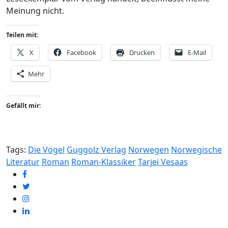
Meinung nicht.
Teilen mit:
X
Facebook
Drucken
E-Mail
Mehr
Gefällt mir:
Tags:
Die Vögel
Guggolz Verlag
Norwegen
Norwegische
Literatur
Roman
Roman-Klassiker
Tarjei Vesaas