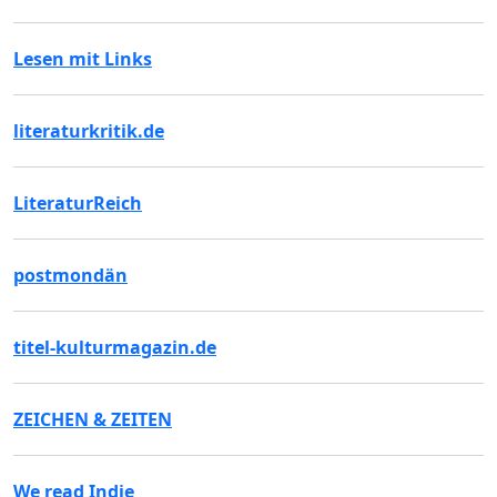
Lesen mit Links
literaturkritik.de
LiteraturReich
postmondän
titel-kulturmagazin.de
ZEICHEN & ZEITEN
We read Indie