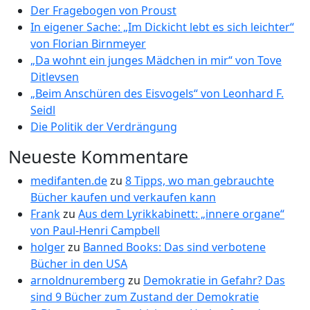
Der Fragebogen von Proust
In eigener Sache: „Im Dickicht lebt es sich leichter“
von Florian Birnmeyer
„Da wohnt ein junges Mädchen in mir“ von Tove
Ditlevsen
„Beim Anschüren des Eisvogels“ von Leonhard F.
Seidl
Die Politik der Verdrängung
Neueste Kommentare
medifanten.de
zu
8 Tipps, wo man gebrauchte
Bücher kaufen und verkaufen kann
Frank
zu
Aus dem Lyrikkabinett: „innere organe“
von Paul-Henri Campbell
holger
zu
Banned Books: Das sind verbotene
Bücher in den USA
arnoldnuremberg
zu
Demokratie in Gefahr? Das
sind 9 Bücher zum Zustand der Demokratie