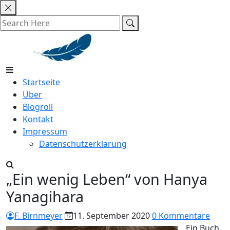
Skip
to
content
Startseite
Über
Blogroll
Kontakt
Impressum
Datenschutzerklärung
„Ein wenig Leben“ von Hanya
Yanagihara
F. Birnmeyer
11. September 2020
0 Kommentare
Ein Buch,