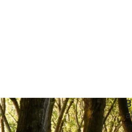
B
a
Er