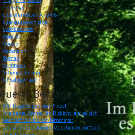
In eigener Sache
Interview
Literaturwissenschaft &
Literaturgeschichte
Lyrikkabinett
Podcast
Poesie
Rezension
Roman
Sachbuch
Schöne Literatur
Uncategorized
eueste Beiträge
Der Fragebogen von Proust
In eigener Sache: „Im Dickicht lebt es sich
leichter“ von Florian Birnmeyer
„Da wohnt ein junges Mädchen in mir“ von
Tove Ditlevsen