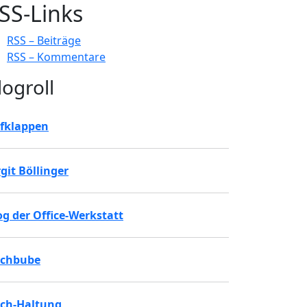
SS-Links
RSS – Beiträge
RSS – Kommentare
logroll
fklappen
rgit Böllinger
og der Office-Werkstatt
chbube
ch-Haltung