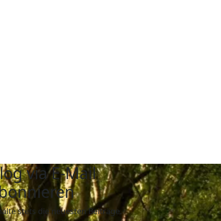
log via E-Mail
bonnieren
halte stets die neuesten Beiträge.