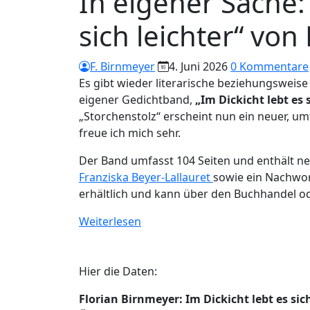
In eigener Sache: 
sich leichter“ von
F. Birnmeyer
4. Juni 2026
0 Kommentare
Es gibt wieder literarische beziehungsweise
eigener Gedichtband,
„Im Dickicht lebt es s
„Storchenstolz“ erscheint nun ein neuer, u
freue ich mich sehr.
Der Band umfasst 104 Seiten und enthält 
Franziska Beyer-Lallauret
sowie ein Nachwo
erhältlich und kann über den Buchhandel o
:
Weiterlesen
In
eigener
Sache:
Hier die Daten:
„Im
Florian Birnmeyer: Im Dickicht lebt es sich
Dickicht