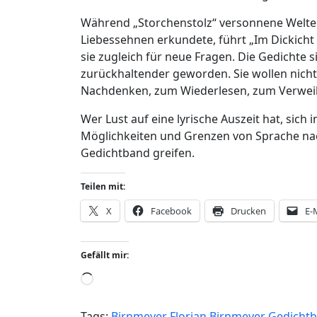
Während „Storchenstolz“ versonnene Welte
Liebessehnen erkundete, führt „Im Dickicht l
sie zugleich für neue Fragen. Die Gedichte s
zurückhaltender geworden. Sie wollen nicht
Nachdenken, zum Wiederlesen, zum Verweil
Wer Lust auf eine lyrische Auszeit hat, sich 
Möglichkeiten und Grenzen von Sprache na
Gedichtband greifen.
Teilen mit:
X
Facebook
Drucken
E-
Gefällt mir:
Wird
geladen …
Tags:
Birnmeyer
Florian Birnmeyer
Gedicht