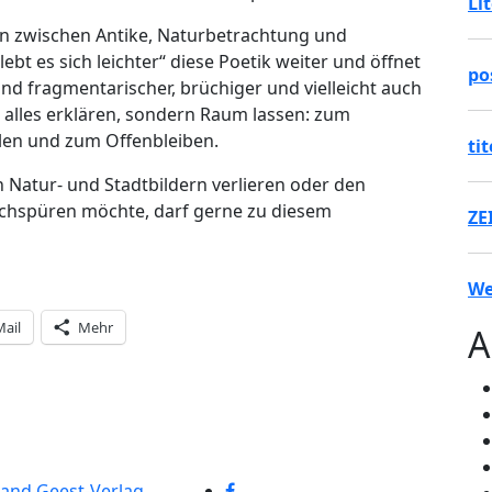
Li
n zwischen Antike, Naturbetrachtung und
ebt es sich leichter“ diese Poetik weiter und öffnet
po
ind fragmentarischer, brüchiger und vielleicht auch
 alles erklären, sondern Raum lassen: zum
en und zum Offenbleiben.
ti
in Natur- und Stadtbildern verlieren oder den
chspüren möchte, darf gerne zu diesem
ZE
We
Mail
Mehr
A
band
Geest-Verlag