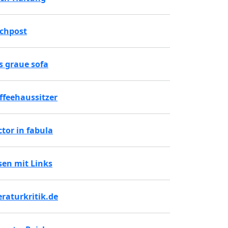
chpost
s graue sofa
ffeehaussitzer
ctor in fabula
sen mit Links
teraturkritik.de