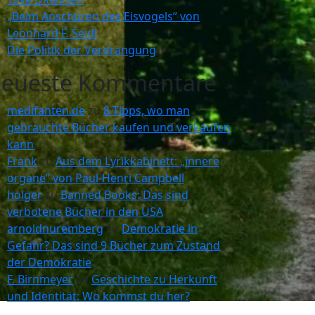
„Beim Anschüren des Eisvogels“ von
Leonhard F. Seidl
Die Politik der Verdrängung
eueste Kommentare
medifanten.de
zu
8 Tipps, wo man
gebrauchte Bücher kaufen und verkaufen
kann
Frank
zu
Aus dem Lyrikkabinett: „innere
organe“ von Paul-Henri Campbell
holger
zu
Banned Books: Das sind
verbotene Bücher in den USA
arnoldnuremberg
zu
Demokratie in
Gefahr? Das sind 9 Bücher zum Zustand
der Demokratie
F. Birnmeyer
zu
Geschichte zu Herkunft
und Identität: Wo kommst du her?