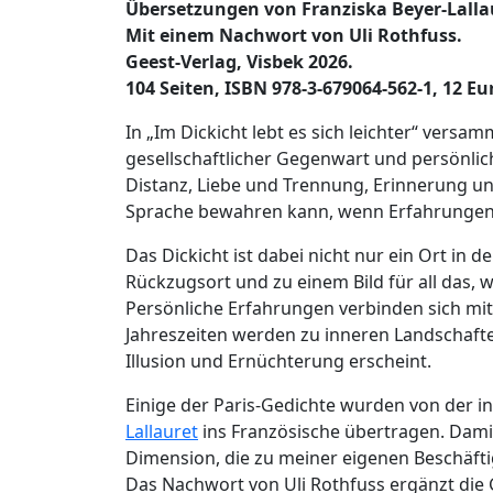
Übersetzungen von Franziska Beyer-Lalla
lebt
Mit einem Nachwort von Uli Rothfuss.
es
Geest-Verlag, Visbek 2026.
sich
104 Seiten, ISBN 978-3-679064-562-1, 12 Eu
leichter“
von
In „Im Dickicht lebt es sich leichter“ vers
Florian
gesellschaftlicher Gegenwart und persönlic
Birnmeyer
Distanz, Liebe und Trennung, Erinnerung und
Sprache bewahren kann, wenn Erfahrungen,
Das Dickicht ist dabei nicht nur ein Ort in 
Rückzugsort und zu einem Bild für all das, w
Persönliche Erfahrungen verbinden sich mit 
Jahreszeiten werden zu inneren Landschafte
Illusion und Ernüchterung erscheint.
Einige der Paris-Gedichte wurden von der i
Lallauret
ins Französische übertragen. Dami
Dimension, die zu meiner eigenen Beschäfti
Das Nachwort von Uli Rothfuss ergänzt die 