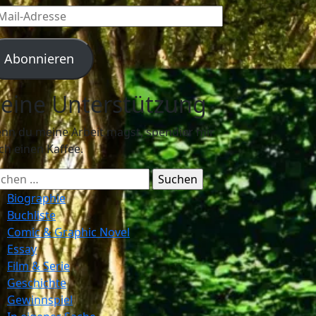
l-
resse
Abonnieren
eine Unterstützung
nn du meine Arbeit magst, spendier mir
ch einen Kaffee.
chen
ch:
Biographie
Buchliste
Comic & Graphic Novel
Essay
Film & Serie
Geschichte
Gewinnspiel