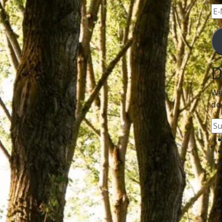
E-
Mai
Ad
D
We
do
Su
na