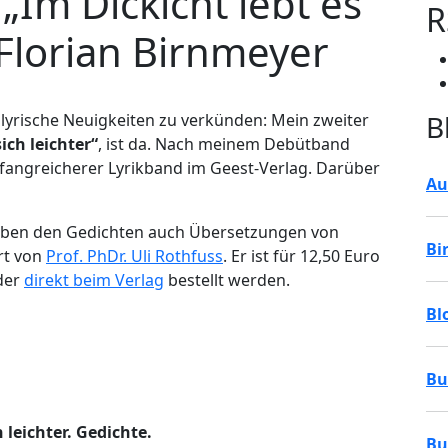
„Im Dickicht lebt es
R
 Florian Birnmeyer
B
 lyrische Neuigkeiten zu verkünden: Mein zweiter
ich leichter“
, ist da. Nach meinem Debütband
mfangreicherer Lyrikband im Geest-Verlag. Darüber
Au
neben den Gedichten auch Übersetzungen von
Bi
rt von
Prof. PhDr. Uli Rothfuss
. Er ist für 12,50 Euro
der
direkt beim Verlag
bestellt werden.
Bl
Bu
 leichter. Gedichte.
Bu