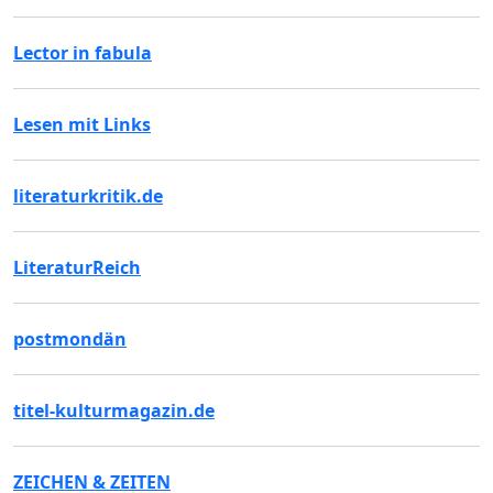
Lector in fabula
Lesen mit Links
literaturkritik.de
LiteraturReich
postmondän
titel-kulturmagazin.de
ZEICHEN & ZEITEN