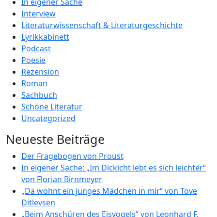
In eigener Sache
Interview
Literaturwissenschaft & Literaturgeschichte
Lyrikkabinett
Podcast
Poesie
Rezension
Roman
Sachbuch
Schöne Literatur
Uncategorized
Neueste Beiträge
Der Fragebogen von Proust
In eigener Sache: „Im Dickicht lebt es sich leichter“
von Florian Birnmeyer
„Da wohnt ein junges Mädchen in mir“ von Tove
Ditlevsen
„Beim Anschüren des Eisvogels“ von Leonhard F.