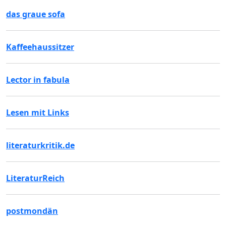
das graue sofa
Kaffeehaussitzer
Lector in fabula
Lesen mit Links
literaturkritik.de
LiteraturReich
postmondän