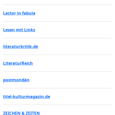
Lector in fabula
Lesen mit Links
literaturkritik.de
LiteraturReich
postmondän
titel-kulturmagazin.de
ZEICHEN & ZEITEN