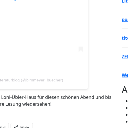
Li
po
ti
ZE
We
Literaturblog (@birnmeyer_buecher)
A
s Loni-Übler-Haus für diesen schönen Abend und bis
ere Lesung wiedersehen!
Mail
Mehr