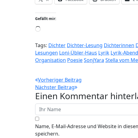
Gefällt mir:
Wird
geladen …
Tags:
Dichter
Dichter-Lesung
Dichterinnen
Lesungen
Loni-Übler-Haus
Lyrik
Lyrik-Aben
Organisation
Poesie
SonjYara
Stella vom Me
Beitragsnavigation
Vorheriger Beitrag
Nächster Beitrag
Einen Kommentar hinterl
Name, E-Mail-Adresse und Website in dies
speichern.