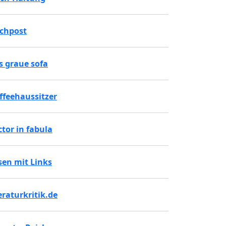
chpost
s graue sofa
ffeehaussitzer
ctor in fabula
sen mit Links
teraturkritik.de