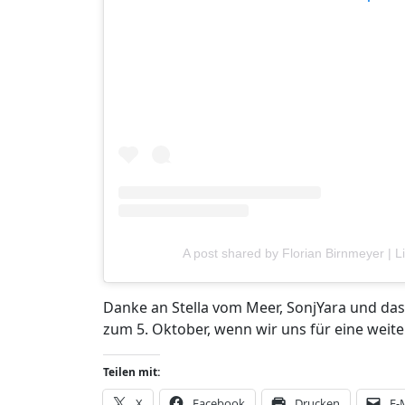
A post shared by Florian Birnmeyer | 
Danke an Stella vom Meer, SonjYara und da
zum 5. Oktober, wenn wir uns für eine weit
Teilen mit:
X
Facebook
Drucken
E-