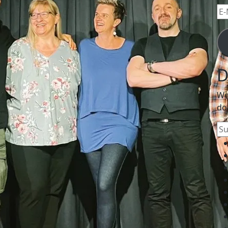
E-
Mai
Ad
D
We
do
Su
na