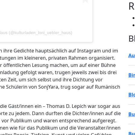
R
-Haus (@kulturladen_loni_uebler_haus)
B
en ihre Gedichte hauptsächlich auf Instagram und im
Au
ltungen im kleineren, privaten Rahmen organisiert.
zur öffentlichen Lesung machen, um auf einer Bühne
inladung gefolgt waren, trugen jeweils zwei bis drei
Bi
en Zeit, um sich selbst und ihre Dichtung vor
ine Schülerin von SonjYara, trug sogar auf Rumänisch
Bl
die Gäst/innen ein – Thomas D. Lepich war sogar aus
rte zu jedem. Dann durften die Dichter/innen auf die
Bu
l vor Publikum und waren entsprechend aufgeregt.
nen wie für das Publikum und die Veranstalter/innen
Bu
voller Poesie, Tiefsinn, Kunst und vielen Gefühlen