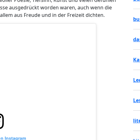
inesse ausgedrückt worden waren, auch wenn die
llem aus Freude und in der Freizeit dichten.
bu
da
Ka
Le
Le
li
on Instagram