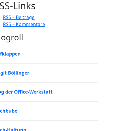
SS-Links
RSS – Beiträge
RSS – Kommentare
logroll
fklappen
rgit Böllinger
og der Office-Werkstatt
chbube
ch-Haltung