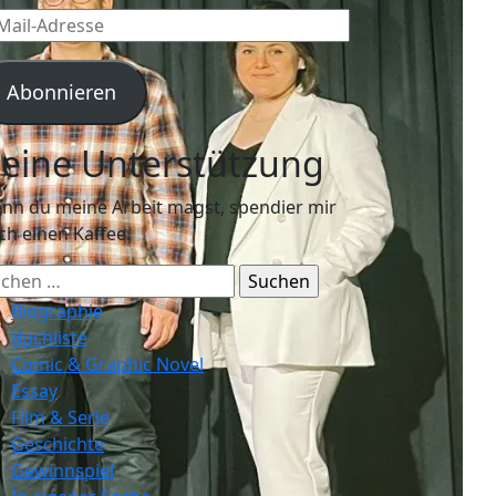
l-
resse
Abonnieren
eine Unterstützung
nn du meine Arbeit magst, spendier mir
ch einen Kaffee.
chen
ch:
Biographie
Buchliste
Comic & Graphic Novel
Essay
Film & Serie
Geschichte
Gewinnspiel