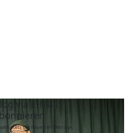
log via E-Mail
bonnieren
halte stets die neuesten Beiträge.