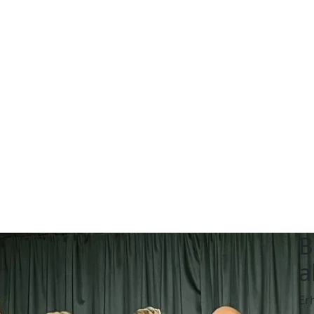
B
a
Er