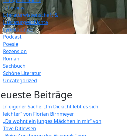
In eigener Sache
Interview
Literaturwissenschaft &
Literaturgeschichte
Lyrikkabinett
Podcast
Poesie
Rezension
Roman
Sachbuch
Schöne Literatur
Uncategorized
eueste Beiträge
In eigener Sache: „Im Dickicht lebt es sich
leichter“ von Florian Birnmeyer
„Da wohnt ein junges Mädchen in mir“ von
Tove Ditlevsen
„Beim Anschüren des Eisvogels“ von