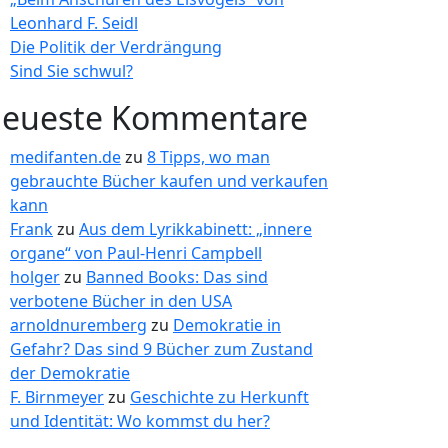
Leonhard F. Seidl
Die Politik der Verdrängung
Sind Sie schwul?
eueste Kommentare
medifanten.de
zu
8 Tipps, wo man
gebrauchte Bücher kaufen und verkaufen
kann
Frank
zu
Aus dem Lyrikkabinett: „innere
organe“ von Paul-Henri Campbell
holger
zu
Banned Books: Das sind
verbotene Bücher in den USA
arnoldnuremberg
zu
Demokratie in
Gefahr? Das sind 9 Bücher zum Zustand
der Demokratie
F. Birnmeyer
zu
Geschichte zu Herkunft
und Identität: Wo kommst du her?