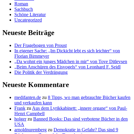
Roman
Sachbuch
Schöne Literatur
Uncategorized
Neueste Beiträge
Der Fragebogen von Proust
In eigener Sache: „Im Dickicht lebt es sich leichter“ von
Florian Birnmeyer
„Da wohnt ein junges Mädchen in mir“ von Tove Ditlevsen
„Beim Anschüren des Eisvogels“ von Leonhard F. Seidl
Die Politik der Verdrängung
Neueste Kommentare
medifanten.de
zu
8 Tipps, wo man gebrauchte Bücher kaufen
und verkaufen kann
Frank
zu
Aus dem Lyrikkabinett: „innere organe“ von Paul-
Henri Campbell
holger
zu
Banned Books: Das sind verbotene Bücher in den
USA
arnoldnuremberg
zu
Demokratie in Gefahr? Das sind 9