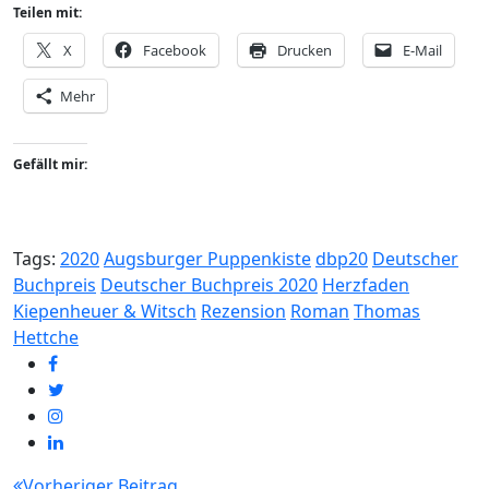
Teilen mit:
X
Facebook
Drucken
E-Mail
Mehr
Gefällt mir:
Tags:
2020
Augsburger Puppenkiste
dbp20
Deutscher
Buchpreis
Deutscher Buchpreis 2020
Herzfaden
Kiepenheuer & Witsch
Rezension
Roman
Thomas
Hettche
Beitragsnavigation
Vorheriger Beitrag