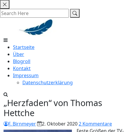
Skip
to
content
Startseite
Über
Blogroll
Kontakt
Impressum
Datenschutzerklärung
„Herzfaden“ von Thomas
Hettche
F. Birnmeyer
2. Oktober 2020
2 Kommentare
Feste Größen der TV-