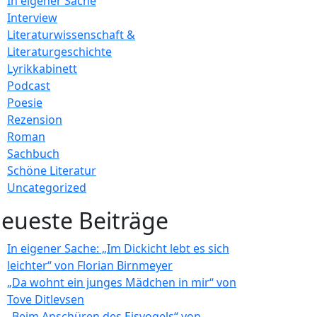
In eigener Sache
Interview
Literaturwissenschaft &
Literaturgeschichte
Lyrikkabinett
Podcast
Poesie
Rezension
Roman
Sachbuch
Schöne Literatur
Uncategorized
eueste Beiträge
In eigener Sache: „Im Dickicht lebt es sich
leichter“ von Florian Birnmeyer
„Da wohnt ein junges Mädchen in mir“ von
Tove Ditlevsen
„Beim Anschüren des Eisvogels“ von