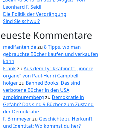
Leonhard F. Seidl
Die Politik der Verdrängung
Sind Sie schwul?
eueste Kommentare
medifanten.de
zu
8 Tipps, wo man
gebrauchte Bücher kaufen und verkaufen
kann
Frank
zu
Aus dem Lyrikkabinett: „innere
organe“ von Paul-Henri Campbell
holger
zu
Banned Books: Das sind
verbotene Bücher in den USA
arnoldnuremberg
zu
Demokratie in
Gefahr? Das sind 9 Bücher zum Zustand
der Demokratie
F. Birnmeyer
zu
Geschichte zu Herkunft
und Identität: Wo kommst du her?