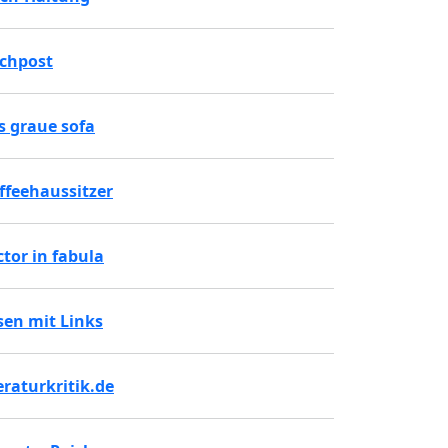
chpost
s graue sofa
ffeehaussitzer
ctor in fabula
sen mit Links
teraturkritik.de