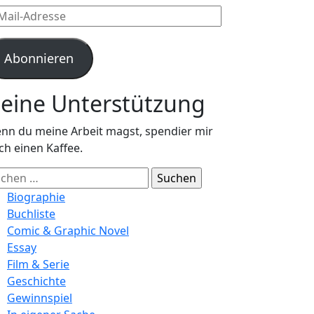
l-
resse
Abonnieren
eine Unterstützung
nn du meine Arbeit magst, spendier mir
ch einen Kaffee.
chen
ch:
Biographie
Buchliste
Comic & Graphic Novel
Essay
Film & Serie
Geschichte
Gewinnspiel