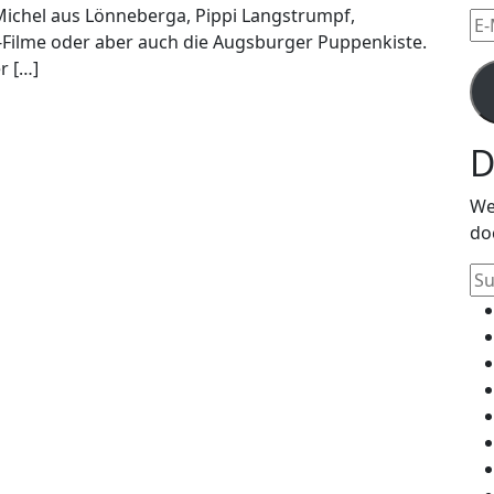
Michel aus Lönneberga, Pippi Langstrumpf,
E-
Filme oder aber auch die Augsburger Puppenkiste.
Mai
r […]
Ad
D
We
do
Su
na