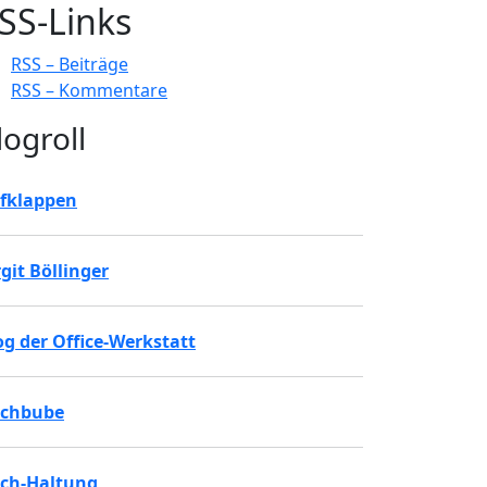
SS-Links
RSS – Beiträge
RSS – Kommentare
logroll
fklappen
rgit Böllinger
og der Office-Werkstatt
chbube
ch-Haltung