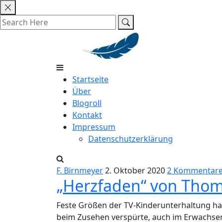
Skip
to
content
Startseite
Über
Blogroll
Kontakt
Impressum
Datenschutzerklärung
F. Birnmeyer
2. Oktober 2020
2 Kommentar
„Herzfaden“ von Thom
Feste Größen der TV-Kinderunterhaltung hab
beim Zusehen verspürte, auch im Erwachsene