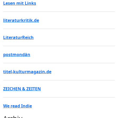
Lesen mit Links
literaturkritik.de
LiteraturReich
postmondän
titel-kulturmagazin.de
ZEICHEN & ZEITEN
We read Indie