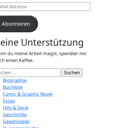
l-
resse
Abonnieren
eine Unterstützung
nn du meine Arbeit magst, spendier mir
ch einen Kaffee.
chen
ch:
Biographie
Buchliste
Comic & Graphic Novel
Essay
Film & Serie
Geschichte
Gewinnspiel