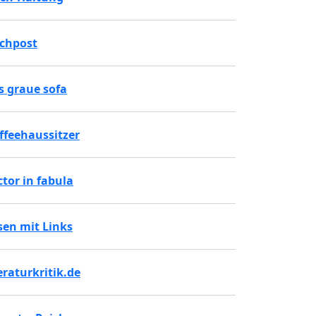
chpost
s graue sofa
ffeehaussitzer
ctor in fabula
sen mit Links
teraturkritik.de