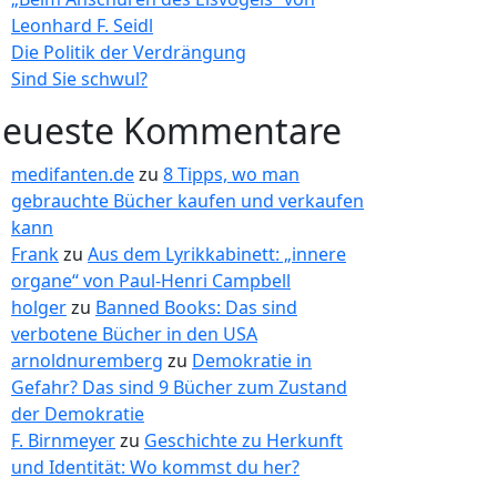
Leonhard F. Seidl
Die Politik der Verdrängung
Sind Sie schwul?
eueste Kommentare
medifanten.de
zu
8 Tipps, wo man
gebrauchte Bücher kaufen und verkaufen
kann
Frank
zu
Aus dem Lyrikkabinett: „innere
organe“ von Paul-Henri Campbell
holger
zu
Banned Books: Das sind
verbotene Bücher in den USA
arnoldnuremberg
zu
Demokratie in
Gefahr? Das sind 9 Bücher zum Zustand
der Demokratie
F. Birnmeyer
zu
Geschichte zu Herkunft
und Identität: Wo kommst du her?