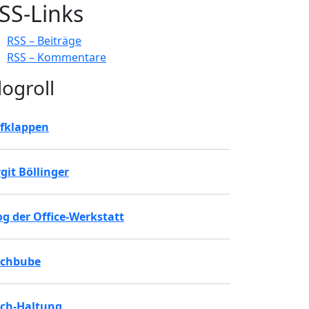
SS-Links
RSS – Beiträge
RSS – Kommentare
logroll
fklappen
rgit Böllinger
og der Office-Werkstatt
chbube
ch-Haltung