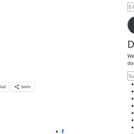
E-
Mai
Ad
D
We
do
Su
na
Mail
Mehr