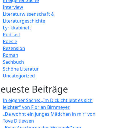
In eigener Sache
Interview
Literaturwissenschaft &
Literaturgeschichte
Lyrikkabinett
Podcast
Poesie
Rezension
Roman
Sachbuch
Schöne Literatur
Uncategorized
eueste Beiträge
In eigener Sache: „Im Dickicht lebt es sich
leichter“ von Florian Birnmeyer
„Da wohnt ein junges Mädchen in mir“ von
Tove Ditlevsen
„Beim Anschüren des Eisvogels“ von