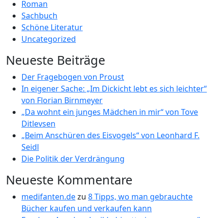
Roman
Sachbuch
Schöne Literatur
Uncategorized
Neueste Beiträge
Der Fragebogen von Proust
In eigener Sache: „Im Dickicht lebt es sich leichter“
von Florian Birnmeyer
„Da wohnt ein junges Mädchen in mir“ von Tove
Ditlevsen
„Beim Anschüren des Eisvogels“ von Leonhard F.
Seidl
Die Politik der Verdrängung
Neueste Kommentare
medifanten.de
zu
8 Tipps, wo man gebrauchte
Bücher kaufen und verkaufen kann