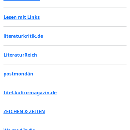
Lesen mit Links
literaturkritik.de
LiteraturReich
postmondän
titel-kulturmagazin.de
ZEICHEN & ZEITEN