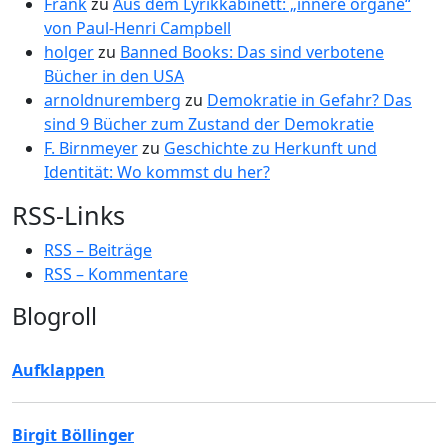
Frank
zu
Aus dem Lyrikkabinett: „innere organe“
von Paul-Henri Campbell
holger
zu
Banned Books: Das sind verbotene
Bücher in den USA
arnoldnuremberg
zu
Demokratie in Gefahr? Das
sind 9 Bücher zum Zustand der Demokratie
F. Birnmeyer
zu
Geschichte zu Herkunft und
Identität: Wo kommst du her?
RSS-Links
RSS – Beiträge
RSS – Kommentare
Blogroll
Aufklappen
Birgit Böllinger