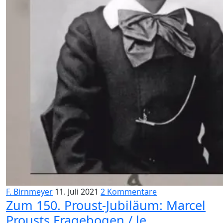
F. Birnmeyer
11. Juli 2021
2 Kommentare
Zum 150. Proust-Jubiläum: Marcel
Prousts Fragebogen / le