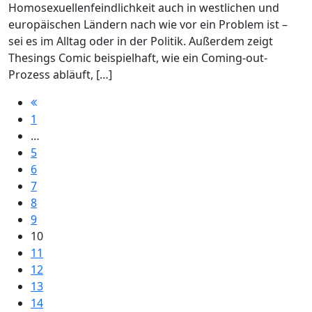
Homosexuellenfeindlichkeit auch in westlichen und
europäischen Ländern nach wie vor ein Problem ist –
sei es im Alltag oder in der Politik. Außerdem zeigt
Thesings Comic beispielhaft, wie ein Coming-out-
Prozess abläuft, […]
1
…
5
6
7
8
9
10
11
12
13
14