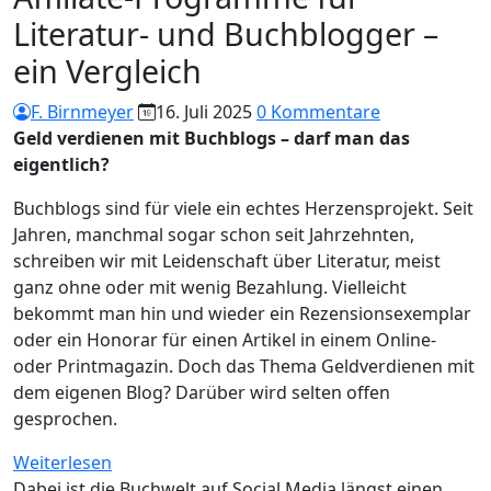
Literatur- und Buchblogger –
ein Vergleich
F. Birnmeyer
16. Juli 2025
0 Kommentare
Geld verdienen mit Buchblogs – darf man das
eigentlich?
Buchblogs sind für viele ein echtes Herzensprojekt. Seit
Jahren, manchmal sogar schon seit Jahrzehnten,
schreiben wir mit Leidenschaft über Literatur, meist
ganz ohne oder mit wenig Bezahlung. Vielleicht
bekommt man hin und wieder ein Rezensionsexemplar
oder ein Honorar für einen Artikel in einem Online-
oder Printmagazin. Doch das Thema Geldverdienen mit
dem eigenen Blog? Darüber wird selten offen
gesprochen.
:
Weiterlesen
Affiliate-
Dabei ist die Buchwelt auf Social Media längst einen