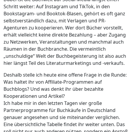
Programme
Schritt weiter: Auf Instagram und TikTok, in den
für
Bookstagram- und Booktok-Blasen, gehört es oft ganz
Literatur-
selbstverständlich dazu, mit Verlagen und PR-
und
Agenturen zu kooperieren. Wer dort Bücher vorstellt,
Buchblogger
erhält vielleicht keine direkte Bezahlung – aber Zugang
–
zu Netzwerken, Veranstaltungen und manchmal auch
ein
Räumen in der Buchbranche. Die vermeintlich
Vergleich
„unschuldige“ Welt der Buchbegeisterung ist also auch
hier längst Teil des Literaturmarketings und -verkaufs.
Deshalb stelle ich heute eine offene Frage in die Runde:
Was haltet ihr von Affiliate-Programmen auf
Buchblogs? Und was denkt ihr über bezahlte
Kooperationen und Artikel?
Ich habe mir in den letzten Tagen vier große
Partnerprogramme für Buchkäufe in Deutschland
genauer angesehen und sie miteinander verglichen.
Eine übersichtliche Tabelle findet ihr weiter unten. Das
soll nicht nur auch anderen nützen, sondern ein Anstoß