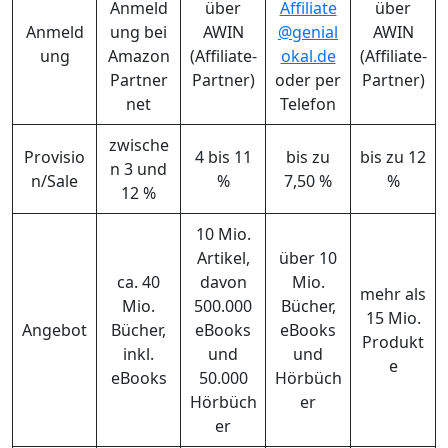
Anmeld
über
Affiliate
über
Anmeld
ung bei
AWIN
@genial
AWIN
ung
Amazon
(Affiliate-
okal.de
(Affiliate-
Partner
Partner)
oder per
Partner)
net
Telefon
zwische
Provisio
4 bis 11
bis zu
bis zu 12
n 3 und
n/Sale
%
7,50 %
%
12 %
10 Mio.
Artikel,
über 10
ca. 40
davon
Mio.
mehr als
Mio.
500.000
Bücher,
15 Mio.
Angebot
Bücher,
eBooks
eBooks
Produkt
inkl.
und
und
e
eBooks
50.000
Hörbüch
Hörbüch
er
er