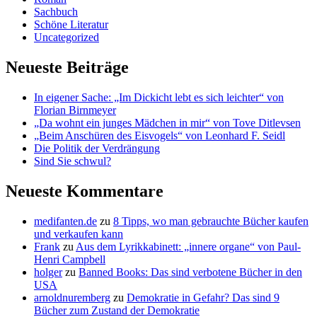
Sachbuch
Schöne Literatur
Uncategorized
Neueste Beiträge
In eigener Sache: „Im Dickicht lebt es sich leichter“ von
Florian Birnmeyer
„Da wohnt ein junges Mädchen in mir“ von Tove Ditlevsen
„Beim Anschüren des Eisvogels“ von Leonhard F. Seidl
Die Politik der Verdrängung
Sind Sie schwul?
Neueste Kommentare
medifanten.de
zu
8 Tipps, wo man gebrauchte Bücher kaufen
und verkaufen kann
Frank
zu
Aus dem Lyrikkabinett: „innere organe“ von Paul-
Henri Campbell
holger
zu
Banned Books: Das sind verbotene Bücher in den
USA
arnoldnuremberg
zu
Demokratie in Gefahr? Das sind 9
Bücher zum Zustand der Demokratie