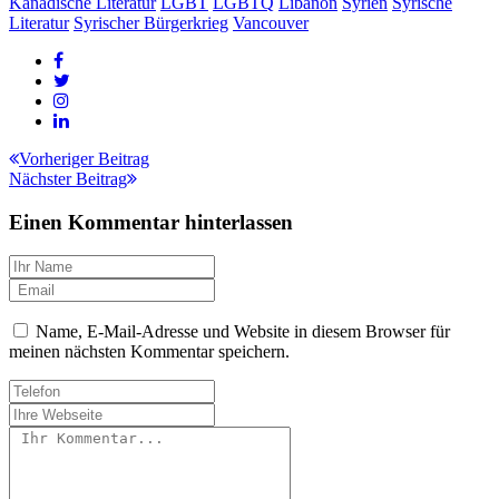
Kanadische Literatur
LGBT
LGBTQ
Libanon
Syrien
Syrische
Literatur
Syrischer Bürgerkrieg
Vancouver
Beitragsnavigation
Vorheriger Beitrag
Nächster Beitrag
Einen Kommentar hinterlassen
Name, E-Mail-Adresse und Website in diesem Browser für
meinen nächsten Kommentar speichern.