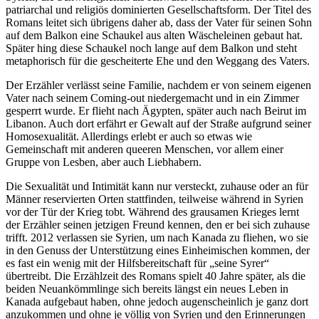
patriarchal und religiös dominierten Gesellschaftsform. Der Titel des
Romans leitet sich übrigens daher ab, dass der Vater für seinen Sohn
auf dem Balkon eine Schaukel aus alten Wäscheleinen gebaut hat.
Später hing diese Schaukel noch lange auf dem Balkon und steht
metaphorisch für die gescheiterte Ehe und den Weggang des Vaters.
Der Erzähler verlässt seine Familie, nachdem er von seinem eigenen
Vater nach seinem Coming-out niedergemacht und in ein Zimmer
gesperrt wurde. Er flieht nach Ägypten, später auch nach Beirut im
Libanon. Auch dort erfährt er Gewalt auf der Straße aufgrund seiner
Homosexualität. Allerdings erlebt er auch so etwas wie
Gemeinschaft mit anderen queeren Menschen, vor allem einer
Gruppe von Lesben, aber auch Liebhabern.
Die Sexualität und Intimität kann nur versteckt, zuhause oder an für
Männer reservierten Orten stattfinden, teilweise während in Syrien
vor der Tür der Krieg tobt. Während des grausamen Krieges lernt
der Erzähler seinen jetzigen Freund kennen, den er bei sich zuhause
trifft. 2012 verlassen sie Syrien, um nach Kanada zu fliehen, wo sie
in den Genuss der Unterstützung eines Einheimischen kommen, der
es fast ein wenig mit der Hilfsbereitschaft für „seine Syrer“
übertreibt. Die Erzählzeit des Romans spielt 40 Jahre später, als die
beiden Neuankömmlinge sich bereits längst ein neues Leben in
Kanada aufgebaut haben, ohne jedoch augenscheinlich je ganz dort
anzukommen und ohne je völlig von Syrien und den Erinnerungen