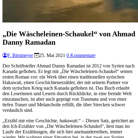
„Die Wäscheleinen-Schaukel“ von Ahmad
Danny Ramadan
F. Birnmeyer
25. Mai 2021
0 Kommentare
Der Schriftsteller Ahmad Danny Ramadan ist 2012 von Syrien nach
Kanada geflohen. Er legt mit „Die Wäscheleinen-Schaukel“ seinen
ersten Roman vor: ein Werk über einen traditionellen syrischen
Hakawati, einen Geschichtenerzähler, der mit seinem Partner vor
dem syrischen Krieg nach Kanada geflohen ist. Das Buch erlaubt
den Leserinnen und Lesern durch Rückblicke, in eine fremde Welt
einzutauchen, ist aber auch geprägt von Traumata und von einer
tiefen Trauer und Melancholie erfüllt, die über Strecken schwer
verdaulich sind.
„Erzähl mir eine Geschichte,
hakawati
.“ – Diesen Satz, gerichtet an
den Ich-Erzähler von „Die Wäscheleinen-Schaukel“, liest man im
Laufe der Erzählungen, die sich hier aneinanderreihen, immer
wieder. Wir wohnen einer Situation bei, in der zwei aus Syrien