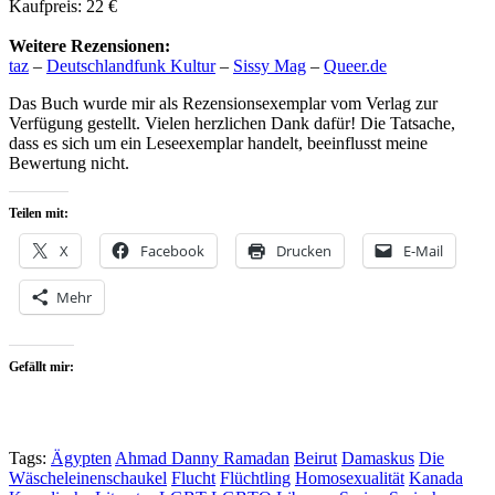
Kaufpreis: 22 €
Weitere Rezensionen:
taz
–
Deutschlandfunk Kultur
–
Sissy Mag
–
Queer.de
Das Buch wurde mir als Rezensionsexemplar vom Verlag zur
Verfügung gestellt. Vielen herzlichen Dank dafür! Die Tatsache,
dass es sich um ein Leseexemplar handelt, beeinflusst meine
Bewertung nicht.
Teilen mit:
X
Facebook
Drucken
E-Mail
Mehr
Gefällt mir:
Tags:
Ägypten
Ahmad Danny Ramadan
Beirut
Damaskus
Die
Wäscheleinenschaukel
Flucht
Flüchtling
Homosexualität
Kanada