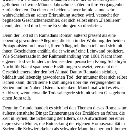
geflohene schwule Männer Jahrzehnte später an ihre Vergangenheit
zurückdenken. Da einer der beiden schwer krank ist und sehr
wahrscheinlich an seiner Erkrankung sterben wird, versucht der
begnadete Geschichtenerzähler, der sich selbst einen „Fabulierer“
nennt, den Tod durch seine Erzählungen zu überlisten.
Denn der Tod ist in Ramadans Roman äußerst präsent als eine
lebendig gewordene Allegorie, die sich in der Wohnung der beiden
Protagonisten breit macht, ihren Alltag mit ihnen teilt und sich mit
ihnen Geschichten erzählt, die er wie auf eine Leinwand projiziert.
Wie Scheherazade in der Rahmenhandlung von 1001 Nacht ihren
eigenen Tod verhindert, indem sie dem persischen König Schahryâr
Nacht für Nacht spannende Erzählungen vorsetzt, versucht der
Geschichtenerzähler den bei Ahmad Danny Ramadan sichtbar,
bildhaft und lebendig gewordenen Tod, der mitunter über sich selbst
lachen kann, durch seine Erzählungen über die Vergangenheit in
Syrien und im Nahen Osten abzulenken. Manchmal wird es etwas
zu bizarr, wenn etwa die Todesallegorie sich mit seinen Gastgebern
einen Joint teilt.
Denn im Grunde handelt es sich bei den Themen dieses Romans um
äußerst ernsthafte Dinge: Erinnerungen des Erzählers an früher, die
Zeit in Syrien, die Scheidung der Eltern, das Aufwachsen bei einer
depressiven Mutter, die Entdeckung der eigenen Homosexualität in
Syrien, die Schwierigkeiten als schwuler Mann in einer noch immer