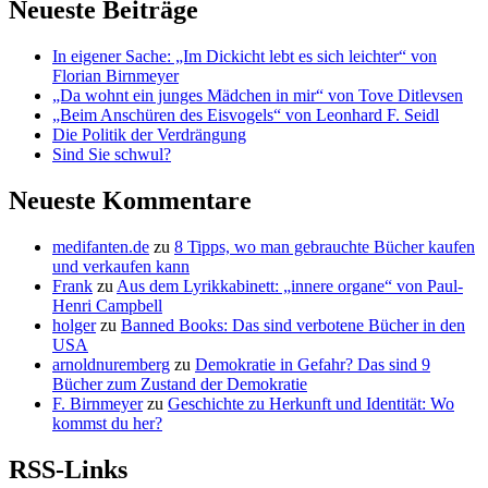
Neueste Beiträge
In eigener Sache: „Im Dickicht lebt es sich leichter“ von
Florian Birnmeyer
„Da wohnt ein junges Mädchen in mir“ von Tove Ditlevsen
„Beim Anschüren des Eisvogels“ von Leonhard F. Seidl
Die Politik der Verdrängung
Sind Sie schwul?
Neueste Kommentare
medifanten.de
zu
8 Tipps, wo man gebrauchte Bücher kaufen
und verkaufen kann
Frank
zu
Aus dem Lyrikkabinett: „innere organe“ von Paul-
Henri Campbell
holger
zu
Banned Books: Das sind verbotene Bücher in den
USA
arnoldnuremberg
zu
Demokratie in Gefahr? Das sind 9
Bücher zum Zustand der Demokratie
F. Birnmeyer
zu
Geschichte zu Herkunft und Identität: Wo
kommst du her?
RSS-Links