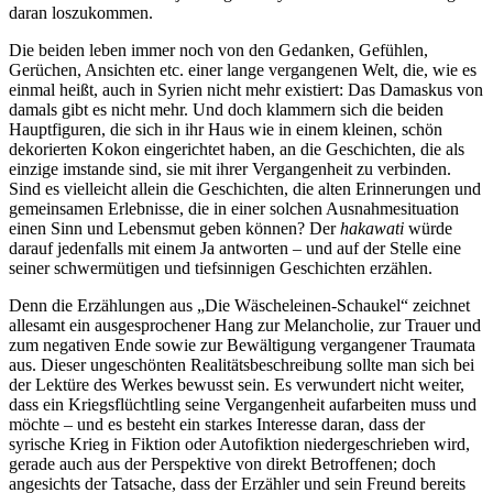
daran loszukommen.
Die beiden leben immer noch von den Gedanken, Gefühlen,
Gerüchen, Ansichten etc. einer lange vergangenen Welt, die, wie es
einmal heißt, auch in Syrien nicht mehr existiert: Das Damaskus von
damals gibt es nicht mehr. Und doch klammern sich die beiden
Hauptfiguren, die sich in ihr Haus wie in einem kleinen, schön
dekorierten Kokon eingerichtet haben, an die Geschichten, die als
einzige imstande sind, sie mit ihrer Vergangenheit zu verbinden.
Sind es vielleicht allein die Geschichten, die alten Erinnerungen und
gemeinsamen Erlebnisse, die in einer solchen Ausnahmesituation
einen Sinn und Lebensmut geben können? Der
hakawati
würde
darauf jedenfalls mit einem Ja antworten – und auf der Stelle eine
seiner schwermütigen und tiefsinnigen Geschichten erzählen.
Denn die Erzählungen aus „Die Wäscheleinen-Schaukel“ zeichnet
allesamt ein ausgesprochener Hang zur Melancholie, zur Trauer und
zum negativen Ende sowie zur Bewältigung vergangener Traumata
aus. Dieser ungeschönten Realitätsbeschreibung sollte man sich bei
der Lektüre des Werkes bewusst sein. Es verwundert nicht weiter,
dass ein Kriegsflüchtling seine Vergangenheit aufarbeiten muss und
möchte – und es besteht ein starkes Interesse daran, dass der
syrische Krieg in Fiktion oder Autofiktion niedergeschrieben wird,
gerade auch aus der Perspektive von direkt Betroffenen; doch
angesichts der Tatsache, dass der Erzähler und sein Freund bereits