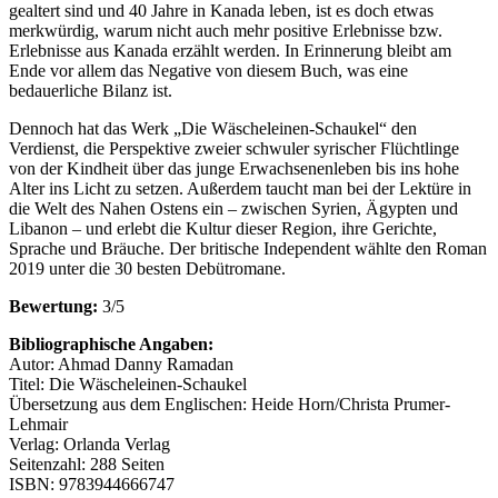
gealtert sind und 40 Jahre in Kanada leben, ist es doch etwas
merkwürdig, warum nicht auch mehr positive Erlebnisse bzw.
Erlebnisse aus Kanada erzählt werden. In Erinnerung bleibt am
Ende vor allem das Negative von diesem Buch, was eine
bedauerliche Bilanz ist.
Dennoch hat das Werk „Die Wäscheleinen-Schaukel“ den
Verdienst, die Perspektive zweier schwuler syrischer Flüchtlinge
von der Kindheit über das junge Erwachsenenleben bis ins hohe
Alter ins Licht zu setzen. Außerdem taucht man bei der Lektüre in
die Welt des Nahen Ostens ein – zwischen Syrien, Ägypten und
Libanon – und erlebt die Kultur dieser Region, ihre Gerichte,
Sprache und Bräuche. Der britische Independent wählte den Roman
2019 unter die 30 besten Debütromane.
Bewertung:
3/5
Bibliographische Angaben:
Autor: Ahmad Danny Ramadan
Titel: Die Wäscheleinen-Schaukel
Übersetzung aus dem Englischen: Heide Horn/Christa Prumer-
Lehmair
Verlag: Orlanda Verlag
Seitenzahl: 288 Seiten
ISBN: 9783944666747