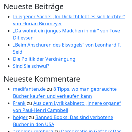
Neueste Beiträge
In eigener Sache: „Im Dickicht lebt es sich leichter“
von Florian Birnmeyer
„Da wohnt ein junges Mädchen in mir“ von Tove
Ditlevsen
„Beim Anschüren des Eisvogels“ von Leonhard F.
Seidl
Die Politik der Verdrängung
Sind Sie schwul?
Neueste Kommentare
medifanten.de
zu
8 Tipps, wo man gebrauchte
Bücher kaufen und verkaufen kann
Frank
zu
Aus dem Lyrikkabinett: „innere organe“
von Paul-Henri Campbell
holger
zu
Banned Books: Das sind verbotene
Bücher in den USA
arnoldnuremberg
zu
Demokratie in Gefahr? Das