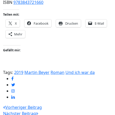
ISBN
9783843721660
Teilen mit:
X
Facebook
Drucken
E-Mail
Mehr
Gefällt mir:
Tags:
2019
Martin Beyer
Roman
Und ich war da
Beitragsnavigation
Vorheriger Beitrag
Nächster Beitrag