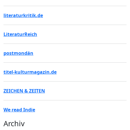
literaturkritik.de
LiteraturReich
postmondän
titel-kulturmagazin.de
ZEICHEN & ZEITEN
We read Indie
Archiv