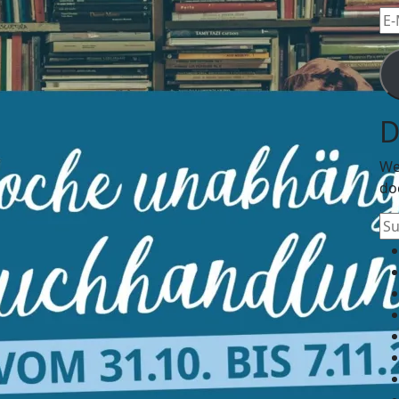
E-
Mai
Ad
D
We
do
Su
na