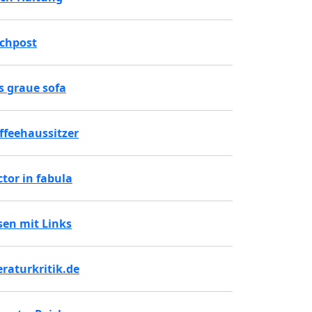
chpost
s graue sofa
ffeehaussitzer
ctor in fabula
sen mit Links
teraturkritik.de