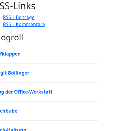
SS-Links
RSS – Beiträge
RSS – Kommentare
logroll
fklappen
rgit Böllinger
og der Office-Werkstatt
chbube
ch-Haltung