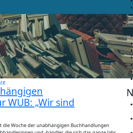
re
bhängigen
N
r WUB: „Wir sind
det die Woche der unabhängigen Buchhandlungen
chhändlerinnen und -händler, die sich das ganze Jahr