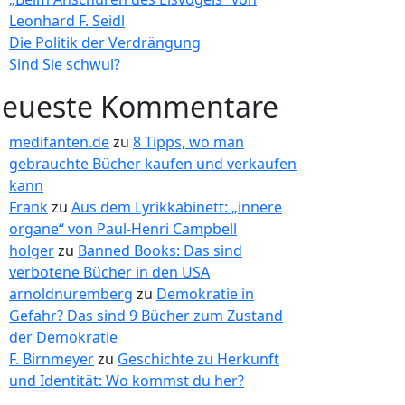
Leonhard F. Seidl
Die Politik der Verdrängung
Sind Sie schwul?
eueste Kommentare
medifanten.de
zu
8 Tipps, wo man
gebrauchte Bücher kaufen und verkaufen
kann
Frank
zu
Aus dem Lyrikkabinett: „innere
organe“ von Paul-Henri Campbell
holger
zu
Banned Books: Das sind
verbotene Bücher in den USA
arnoldnuremberg
zu
Demokratie in
Gefahr? Das sind 9 Bücher zum Zustand
der Demokratie
F. Birnmeyer
zu
Geschichte zu Herkunft
und Identität: Wo kommst du her?