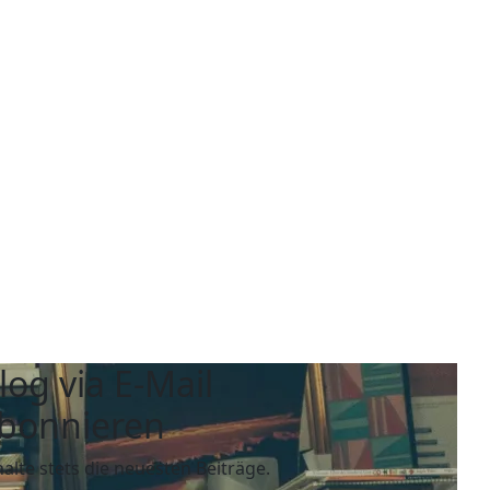
log via E-Mail
bonnieren
halte stets die neuesten Beiträge.