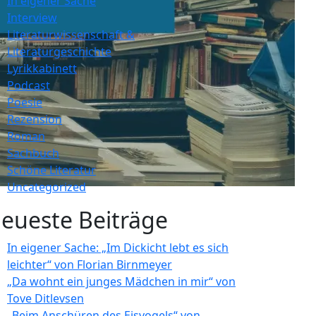
In eigener Sache
Interview
Literaturwissenschaft &
Literaturgeschichte
Lyrikkabinett
Podcast
Poesie
Rezension
Roman
Sachbuch
Schöne Literatur
Uncategorized
eueste Beiträge
In eigener Sache: „Im Dickicht lebt es sich
leichter“ von Florian Birnmeyer
„Da wohnt ein junges Mädchen in mir“ von
Tove Ditlevsen
„Beim Anschüren des Eisvogels“ von