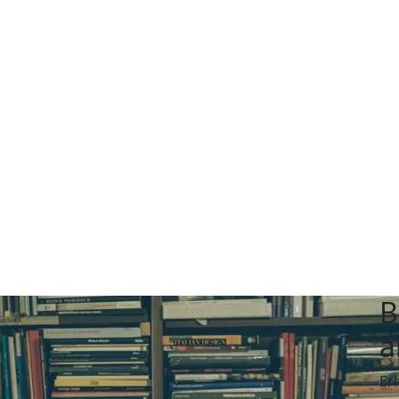
B
a
Er