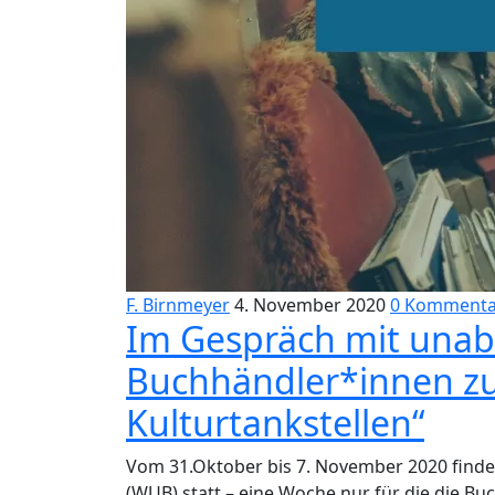
F. Birnmeyer
4. November 2020
0 Kommenta
Im Gespräch mit una
Buchhändler*innen zu
Kulturtankstellen“
Vom 31.Oktober bis 7. November 2020 fin
(WUB) statt – eine Woche nur für die die Bu