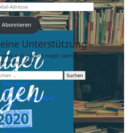
l-
resse
Abonnieren
eine Unterstützung
nn du meine Arbeit magst, spendier mir
ch einen Kaffee.
chen
ch:
Biographie
Buchliste
Comic & Graphic Novel
Essay
Film & Serie
Geschichte
Gewinnspiel