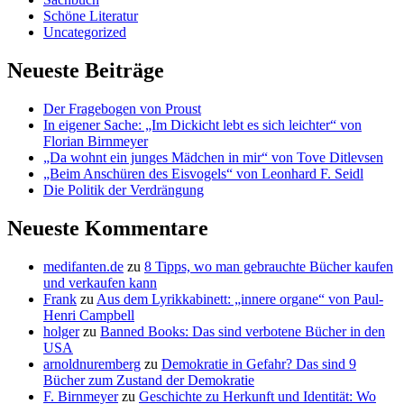
Schöne Literatur
Uncategorized
Neueste Beiträge
Der Fragebogen von Proust
In eigener Sache: „Im Dickicht lebt es sich leichter“ von
Florian Birnmeyer
„Da wohnt ein junges Mädchen in mir“ von Tove Ditlevsen
„Beim Anschüren des Eisvogels“ von Leonhard F. Seidl
Die Politik der Verdrängung
Neueste Kommentare
medifanten.de
zu
8 Tipps, wo man gebrauchte Bücher kaufen
und verkaufen kann
Frank
zu
Aus dem Lyrikkabinett: „innere organe“ von Paul-
Henri Campbell
holger
zu
Banned Books: Das sind verbotene Bücher in den
USA
arnoldnuremberg
zu
Demokratie in Gefahr? Das sind 9
Bücher zum Zustand der Demokratie
F. Birnmeyer
zu
Geschichte zu Herkunft und Identität: Wo