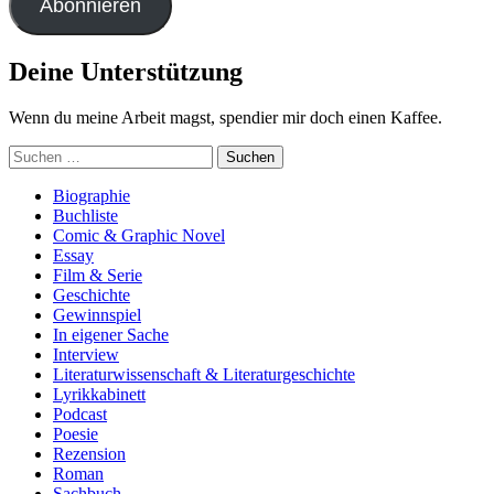
Abonnieren
Deine Unterstützung
Wenn du meine Arbeit magst, spendier mir doch einen Kaffee.
Suchen
nach:
Biographie
Buchliste
Comic & Graphic Novel
Essay
Film & Serie
Geschichte
Gewinnspiel
In eigener Sache
Interview
Literaturwissenschaft & Literaturgeschichte
Lyrikkabinett
Podcast
Poesie
Rezension
Roman
Sachbuch