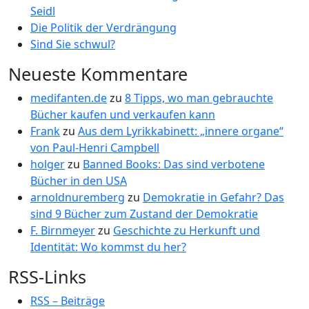
Seidl
Die Politik der Verdrängung
Sind Sie schwul?
Neueste Kommentare
medifanten.de
zu
8 Tipps, wo man gebrauchte
Bücher kaufen und verkaufen kann
Frank
zu
Aus dem Lyrikkabinett: „innere organe“
von Paul-Henri Campbell
holger
zu
Banned Books: Das sind verbotene
Bücher in den USA
arnoldnuremberg
zu
Demokratie in Gefahr? Das
sind 9 Bücher zum Zustand der Demokratie
F. Birnmeyer
zu
Geschichte zu Herkunft und
Identität: Wo kommst du her?
RSS-Links
RSS – Beiträge