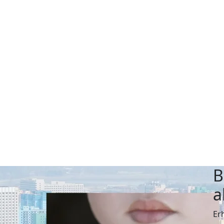
B
a
Er