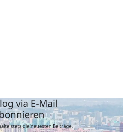
log via E-Mail
bonnieren
halte stets die neuesten Beiträge.