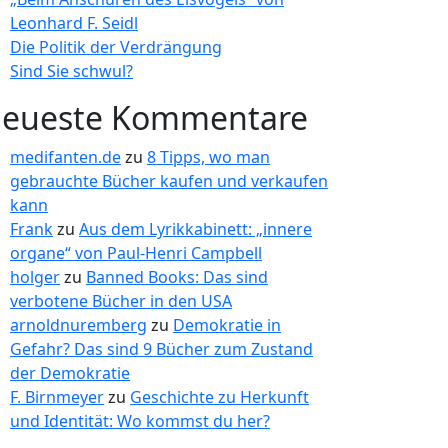
Leonhard F. Seidl
Die Politik der Verdrängung
Sind Sie schwul?
eueste Kommentare
medifanten.de
zu
8 Tipps, wo man
gebrauchte Bücher kaufen und verkaufen
kann
Frank
zu
Aus dem Lyrikkabinett: „innere
organe“ von Paul-Henri Campbell
holger
zu
Banned Books: Das sind
verbotene Bücher in den USA
arnoldnuremberg
zu
Demokratie in
Gefahr? Das sind 9 Bücher zum Zustand
der Demokratie
F. Birnmeyer
zu
Geschichte zu Herkunft
und Identität: Wo kommst du her?