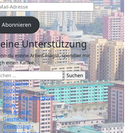
l-
resse
Abonnieren
eine Unterstützung
nn du meine Arbeit magst, spendier mir
ch einen Kaffee.
chen
ch:
Biographie
Buchliste
Comic & Graphic Novel
Essay
Film & Serie
Geschichte
Gewinnspiel