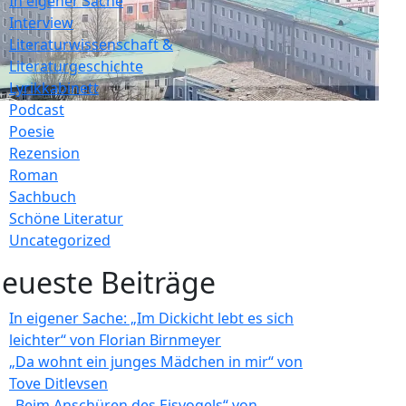
In eigener Sache
Interview
Literaturwissenschaft &
Literaturgeschichte
Lyrikkabinett
Podcast
Poesie
Rezension
Roman
Sachbuch
Schöne Literatur
Uncategorized
eueste Beiträge
In eigener Sache: „Im Dickicht lebt es sich
leichter“ von Florian Birnmeyer
„Da wohnt ein junges Mädchen in mir“ von
Tove Ditlevsen
„Beim Anschüren des Eisvogels“ von