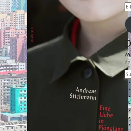
E-
Mai
Ad
D
We
do
Su
na