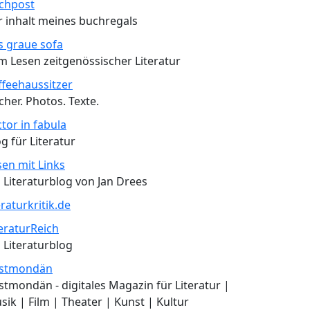
chpost
r inhalt meines buchregals
s graue sofa
m Lesen zeitgenössischer Literatur
ffeehaussitzer
cher. Photos. Texte.
ctor in fabula
g für Literatur
sen mit Links
n Literaturblog von Jan Drees
eraturkritik.de
teraturReich
n Literaturblog
stmondän
stmondän - digitales Magazin für Literatur |
sik | Film | Theater | Kunst | Kultur