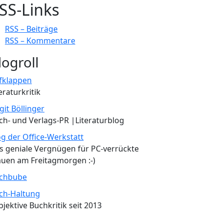
SS-Links
RSS – Beiträge
RSS – Kommentare
logroll
fklappen
eraturkritik
git Böllinger
ch- und Verlags-PR |Literaturblog
og der Office-Werkstatt
s geniale Vergnügen für PC-verrückte
auen am Freitagmorgen :-)
chbube
ch-Haltung
bjektive Buchkritik seit 2013