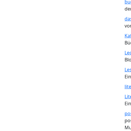
bu
de
da
vo
Ka
Bü
Le
Blo
Le
Ei
lit
Li
Ei
po
po
Mu