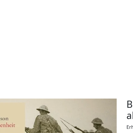
B
a
Er