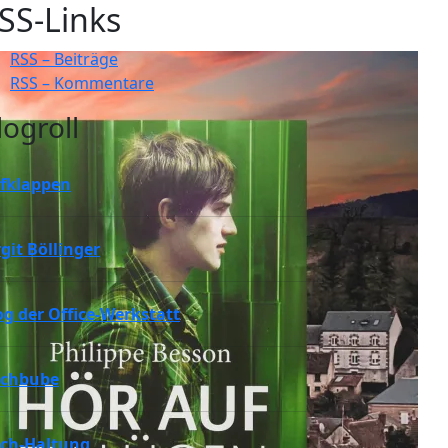
SS-Links
RSS – Beiträge
RSS – Kommentare
logroll
fklappen
rgit Böllinger
og der Office-Werkstatt
chbube
ch-Haltung