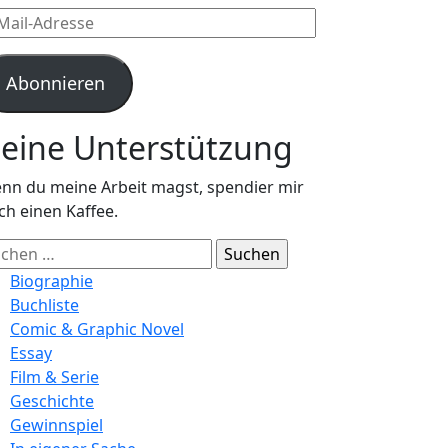
l-
resse
Abonnieren
eine Unterstützung
nn du meine Arbeit magst, spendier mir
ch einen Kaffee.
chen
ch:
Biographie
Buchliste
Comic & Graphic Novel
Essay
Film & Serie
Geschichte
Gewinnspiel