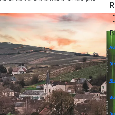
R
B
Au
Bi
Bl
Bu
Bu