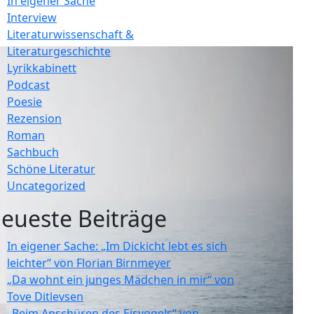
In eigener Sache
Interview
Literaturwissenschaft &
Literaturgeschichte
Lyrikkabinett
Podcast
Poesie
Rezension
Roman
Sachbuch
Schöne Literatur
Uncategorized
eueste Beiträge
In eigener Sache: „Im Dickicht lebt es sich
leichter“ von Florian Birnmeyer
„Da wohnt ein junges Mädchen in mir“ von
Tove Ditlevsen
„Beim Anschüren des Eisvogels“ von