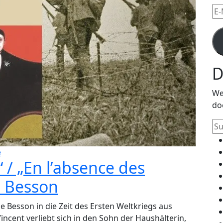
E-
Mai
Ad
D
We
do
Su
na
e
 / „En l’absence des
e Besson
pe Besson in die Zeit des Ersten Weltkriegs aus
incent verliebt sich in den Sohn der Haushälterin,