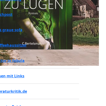
chpost
s graue sofa
ffeehaussitzer
ctor in fabula
sen mit Links
teraturkritik.de