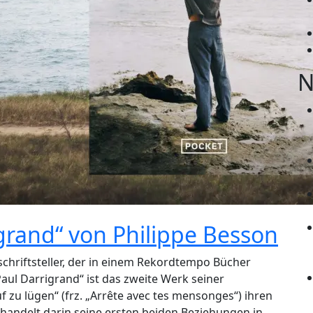
N
igrand“ von Philippe Besson
sschriftsteller, der in einem Rekordtempo Bücher
 Paul Darrigrand“ ist das zweite Werk seiner
f zu lügen“ (frz. „Arrête avec tes mensonges“) ihren
andelt darin seine ersten beiden Beziehungen in