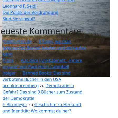
Leonhard F. Seidl
Die Politik der Verdrängung
Sind Sie schwul?
eueste Kommentare
medifanten.de
zu
8 Tipps, wo man
gebrauchte Bücher kaufen und verkaufen
kann
Frank
zu
Aus dem Lyrikkabinett: „innere
organe“ von Paul-Henri Campbell
holger
zu
Banned Books: Das sind
verbotene Bücher in den USA
arnoldnuremberg
zu
Demokratie in
Gefahr? Das sind 9 Bücher zum Zustand
der Demokratie
F. Birnmeyer
zu
Geschichte zu Herkunft
und Identität: Wo kommst du her?