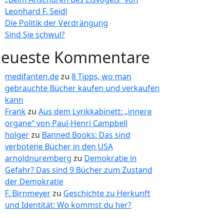
Leonhard F. Seidl
Die Politik der Verdrängung
Sind Sie schwul?
eueste Kommentare
medifanten.de
zu
8 Tipps, wo man
gebrauchte Bücher kaufen und verkaufen
kann
Frank
zu
Aus dem Lyrikkabinett: „innere
organe“ von Paul-Henri Campbell
holger
zu
Banned Books: Das sind
verbotene Bücher in den USA
arnoldnuremberg
zu
Demokratie in
Gefahr? Das sind 9 Bücher zum Zustand
der Demokratie
F. Birnmeyer
zu
Geschichte zu Herkunft
und Identität: Wo kommst du her?