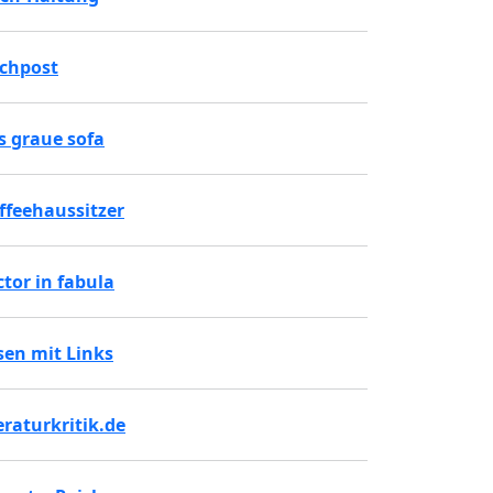
chpost
s graue sofa
ffeehaussitzer
ctor in fabula
sen mit Links
teraturkritik.de