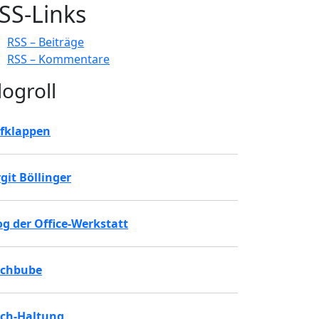
SS-Links
RSS – Beiträge
RSS – Kommentare
logroll
fklappen
rgit Böllinger
og der Office-Werkstatt
chbube
ch-Haltung