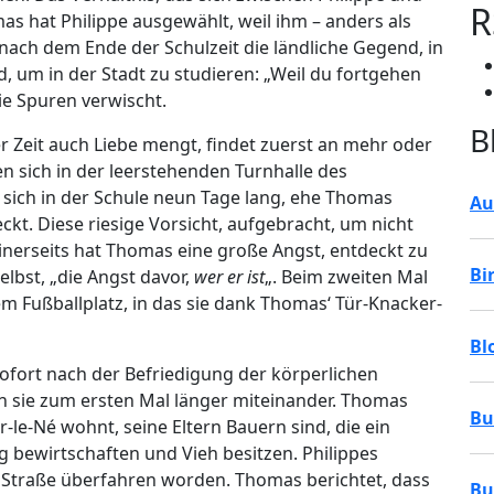
R
mas hat Philippe ausgewählt, weil ihm – anders als
e nach dem Ende der Schulzeit die ländliche Gegend, in
, um in der Stadt zu studieren: „Weil du fortgehen
ie Spuren verwischt.
B
er Zeit auch Liebe mengt, findet zuerst an mehr oder
n sich in der leerstehenden Turnhalle des
sich in der Schule neun Tage lang, ehe Thomas
Au
ckt. Diese riesige Vorsicht, aufgebracht, um nicht
inerseits hat Thomas eine große Angst, entdeckt zu
Bi
elbst, „die Angst davor,
wer er ist
„. Beim zweiten Mal
m Fußballplatz, in das sie dank Thomas‘ Tür-Knacker-
Bl
sofort nach der Befriedigung der körperlichen
 sie zum ersten Mal länger miteinander. Thomas
Bu
-le-Né wohnt, seine Eltern Bauern sind, die ein
g bewirtschaften und Vieh besitzen. Philippes
r Straße überfahren worden. Thomas berichtet, dass
Bu