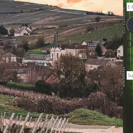
E-
Mai
Ad
D
We
do
Su
na