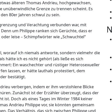
n etwas älteren Thomas Andrieu, hochgewachsen,
ne unüberwindliche Grenze zu trennen scheint. Es
 den 80er Jahren schwul zu sein.
usgrenzung und Verachtung verbunden war, mit
N
 Denn um Philippe ranken sich Gerüchte, dass er
 oder leise – Schimpfwörter wie „Schwuchtel“
l, worauf ich niemals antworte, sondern vielmehr die
ls hätte ich es nicht gehört (als ließe es sich
mmert: Ein waschechter und rüstiger Heterosexueller
en lassen, er hätte lauthals protestiert, dem
 der bestätigt.
drieu verbergen, indem er ihm verstohlene Blicke
üren. Zunächst ist der Erzähler überzeugt, dass der
st. Doch als eines Tages im Winter 1984 keiner
omas Andrieu Philippe vor, sie könnten gemeinsam
n. Das Verhältnis, das sich zwischen Philippe und