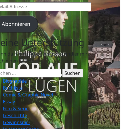
l-
resse
Abonnieren
eine Unterstützung
nn du meine Arbeit magst, spendier mir
ch einen Kaffee.
chen
ch:
Biographie
Buchliste
Comic & Graphic Novel
Essay
Film & Serie
Geschichte
Gewinnspiel