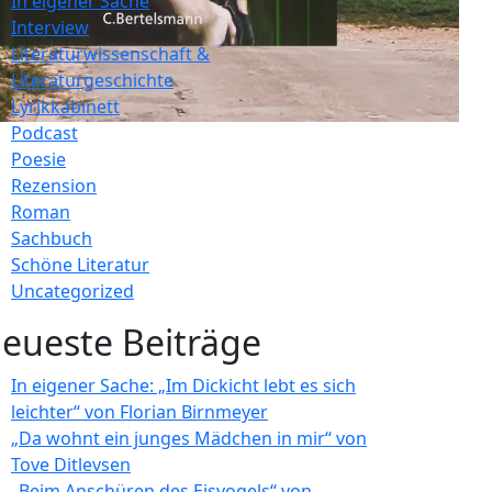
In eigener Sache
Interview
Literaturwissenschaft &
Literaturgeschichte
Lyrikkabinett
Podcast
Poesie
Rezension
Roman
Sachbuch
Schöne Literatur
Uncategorized
eueste Beiträge
In eigener Sache: „Im Dickicht lebt es sich
leichter“ von Florian Birnmeyer
„Da wohnt ein junges Mädchen in mir“ von
Tove Ditlevsen
„Beim Anschüren des Eisvogels“ von