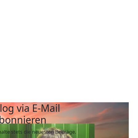
log via E-Mail
bonnieren
halte stets die neuesten Beiträge.