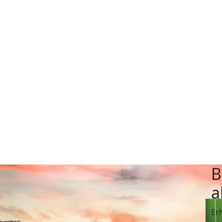
B
a
Er