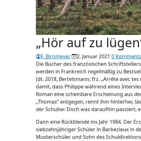
„Hör auf zu lügen
F. Birnmeyer
2. Januar 2021
0 Komment
Die Bücher des französischen Schriftsteller
werden in Frankreich regelmäßig zu Bestselle
(dt. 2018, Bertelsmann; frz. „Arrête avec tes
damit, dass Philippe während eines Intervi
Roman eine scheinbare Erscheinung aus de
„Thomas“ entgegen, rennt ihm hinterher, lässt
der Schulter. Doch was daraufhin passiert, 
Dann eine Rückblende ins Jahr 1984. Der Erzä
siebzehnjähriger Schüler in Barbezieux in d
Musterschüler und Sohn des Schuldirektors l