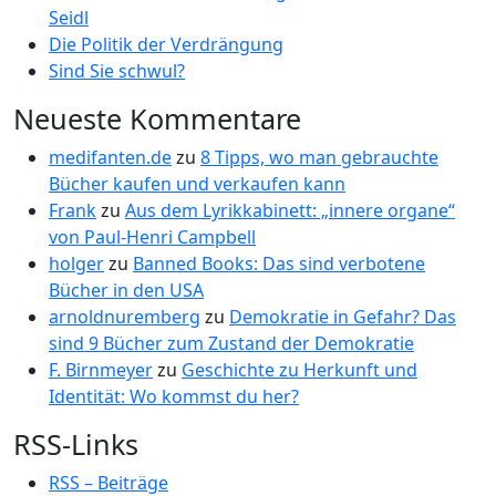
Seidl
Die Politik der Verdrängung
Sind Sie schwul?
Neueste Kommentare
medifanten.de
zu
8 Tipps, wo man gebrauchte
Bücher kaufen und verkaufen kann
Frank
zu
Aus dem Lyrikkabinett: „innere organe“
von Paul-Henri Campbell
holger
zu
Banned Books: Das sind verbotene
Bücher in den USA
arnoldnuremberg
zu
Demokratie in Gefahr? Das
sind 9 Bücher zum Zustand der Demokratie
F. Birnmeyer
zu
Geschichte zu Herkunft und
Identität: Wo kommst du her?
RSS-Links
RSS – Beiträge