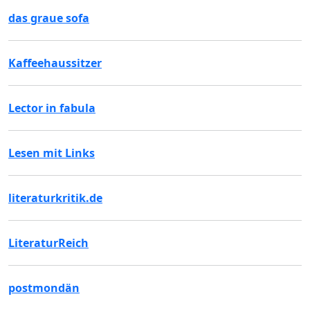
das graue sofa
Kaffeehaussitzer
Lector in fabula
Lesen mit Links
literaturkritik.de
LiteraturReich
postmondän